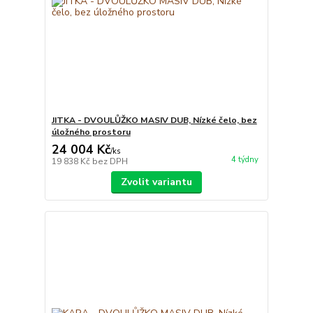
JITKA - DVOULŮŽKO MASIV DUB, Nízké čelo, bez
úložného prostoru
24 004 Kč
/
ks
4 týdny
19 838 Kč
bez DPH
Zvolit variantu