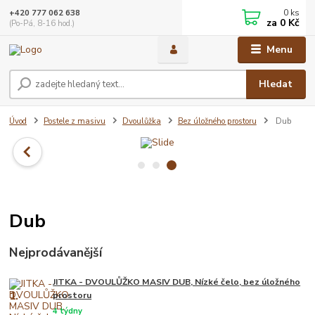
0
ks
+420 777 062 638
za
0 Kč
(Po-Pá, 8-16 hod.)
Menu
Hledat
Úvod
Postele z masivu
Dvoulůžka
Bez úložného prostoru
Dub
Dub
Nejprodávanější
JITKA - DVOULŮŽKO MASIV DUB, Nízké čelo, bez úložného
1.
prostoru
4 týdny