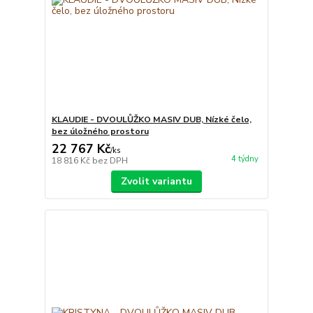
KLAUDIE - DVOULŮŽKO MASIV DUB, Nízké čelo,
bez úložného prostoru
22 767 Kč
/
ks
4 týdny
18 816 Kč
bez DPH
Zvolit variantu