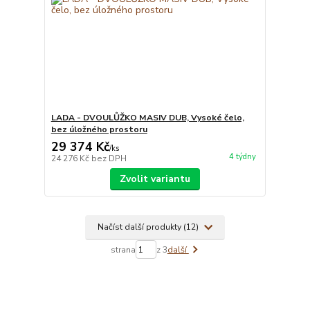
LADA - DVOULŮŽKO MASIV DUB, Vysoké čelo,
bez úložného prostoru
29 374 Kč
/
ks
4 týdny
24 276 Kč
bez DPH
Zvolit variantu
Načíst další produkty (12)
strana
z 3
další