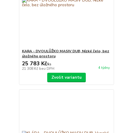
KARA - DVOULŮŽKO MASIV DUB, Nízké čelo, bez
úložného prostoru
25 783 Kč
/
ks
4 týdny
21 308 Kč
bez DPH
Zvolit variantu