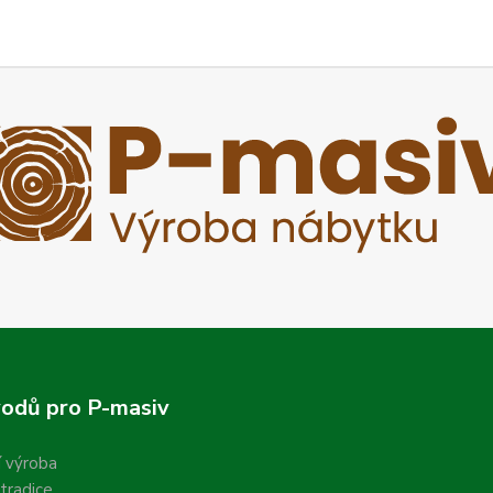
odů pro P-masiv
í výroba
 tradice