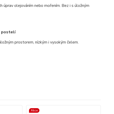
h úprav olejováním nebo mořením. Bez i s úložným
 postelí
 úložným prostorem, nízkým i vysokým čelem.
Akce