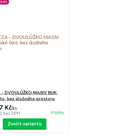
dukt
 - DVOULŮŽKO MASIV BUK,
elo, bez úložného prostoru
7 Kč
/
ks
4 týdny
Kč
bez DPH
Zvolit variantu