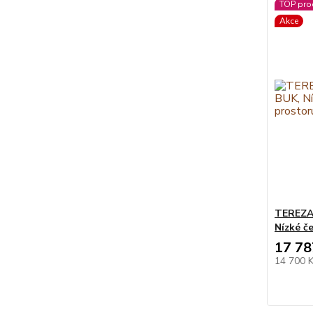
TOP pro
Akce
TEREZA
Nízké č
17 78
14 700 