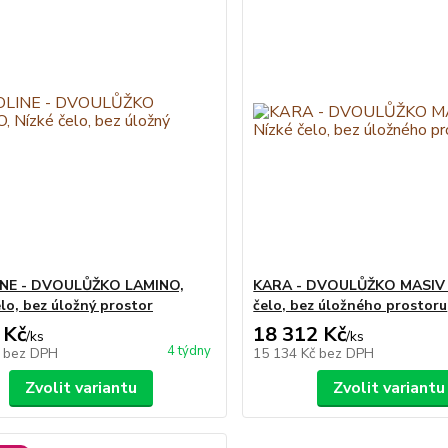
NE - DVOULŮŽKO LAMINO,
KARA - DVOULŮŽKO MASIV 
elo, bez úložný prostor
čelo, bez úložného prostoru
 Kč
18 312 Kč
/
ks
/
ks
4 týdny
č
bez DPH
15 134 Kč
bez DPH
Zvolit variantu
Zvolit variantu