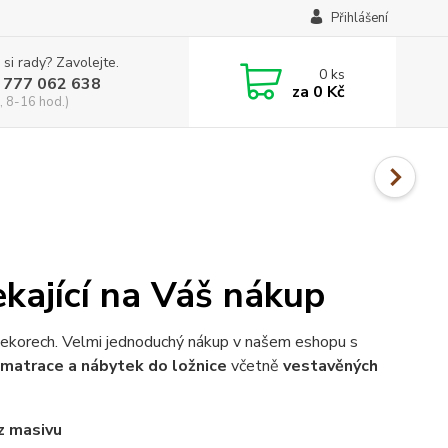
Přihlášení
 si rady? Zavolejte.
0
ks
 777 062 638
za
0 Kč
, 8-16 hod.)
kající na Váš nákup
dekorech. Velmi jednoduchý nákup v našem eshopu s
, matrace a nábytek do ložnice
včetně
vestavěných
z masivu