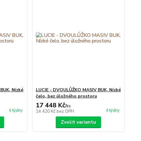
BUK, Nízké
LUCIE - DVOULŮŽKO MASIV BUK, Nízké
čelo, bez úložného prostoru
17 448 Kč
/
ks
4 týdny
4 týdny
14 420 Kč
bez DPH
Zvolit variantu