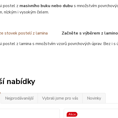
si postel z
masivního buku nebo dubu
s množstvím povrchovýc
m, nízkým i vysokým čelem.
Začněte s výběrem z lamino
i postel z lamina s množstvím vzorů povrchových úprav. Bez i s
ší nabídky
Nejprodávanější
Vybrali jsme pro vás
Novinky
Akce