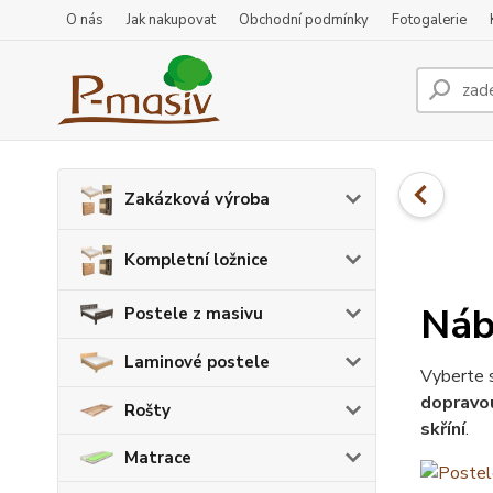
O nás
Jak nakupovat
Obchodní podmínky
Fotogalerie
Zakázková výroba
Kompletní ložnice
Náb
Postele z masivu
Laminové postele
Vyberte s
dopravou
Rošty
skříní
.
Matrace