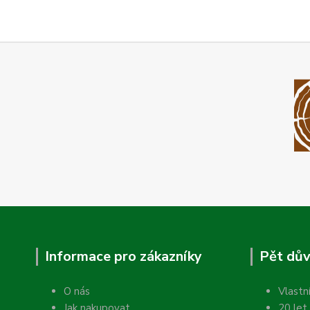
Informace pro zákazníky
Pět dův
O nás
Vlastn
Jak nakupovat
20 let