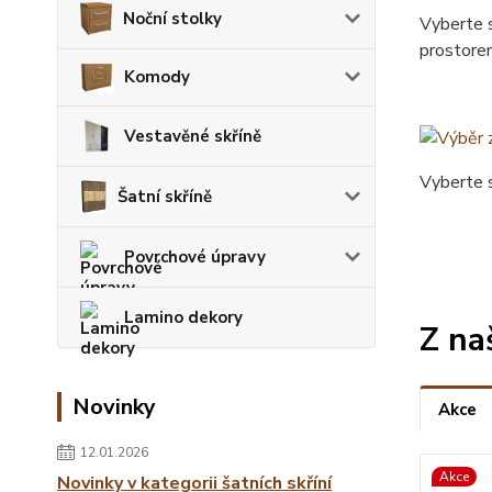
Noční stolky
Vyberte 
prostore
Komody
Vestavěné skříně
Vyberte s
Šatní skříně
Povrchové úpravy
Lamino dekory
Z na
Novinky
Akce
12.01.2026
Akce
Novinky v kategorii šatních skříní