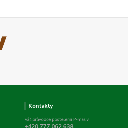
Kontakty
Váš průvodce postelemi P-masiv
+420 777 062 638