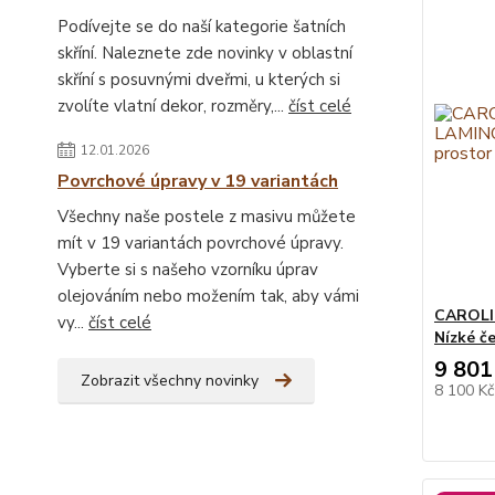
Podívejte se do naší kategorie šatních
skříní. Naleznete zde novinky v oblastní
skříní s posuvnými dveřmi, u kterých si
zvolíte vlatní dekor, rozměry,...
číst celé
12.01.2026
Povrchové úpravy v 19 variantách
Všechny naše postele z masivu můžete
mít v 19 variantách povrchové úpravy.
Vyberte si s našeho vzorníku úprav
olejováním nebo možením tak, aby vámi
CAROLI
vy...
číst celé
Nízké č
9 801
Zobrazit všechny novinky
8 100 K