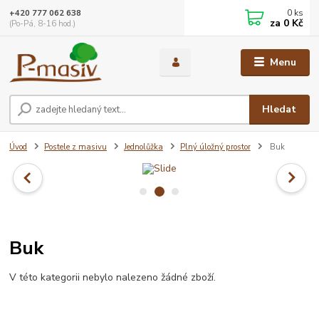
0
ks
+420 777 062 638
za
0 Kč
(Po-Pá, 8-16 hod.)
Menu
Hledat
Úvod
Postele z masivu
Jednolůžka
Plný úložný prostor
Buk
Buk
V této kategorii nebylo nalezeno žádné zboží.