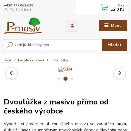
0
ks
+420 777 062 638
za
0 Kč
(Po-Pá, 8-16 hod.)
Menu
Hledat
Úvod
Postele z masivu
Dvoulůžka
Dvoulůžka z masivu přímo od
českého výrobce
Vyberte si postel ze
4 cm
silného masivu ve varintách
buku,
dubu či javoru
s množstvím povrchových úprav olejováním nebo