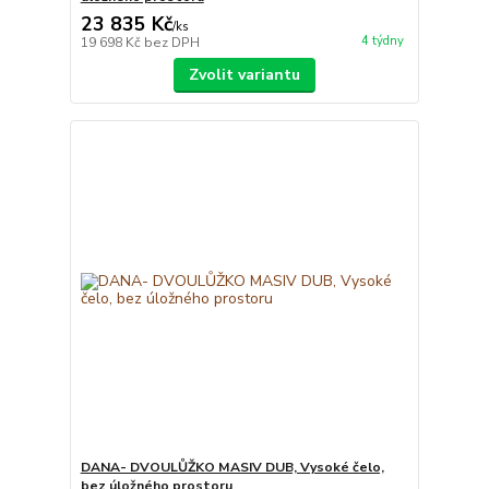
23 835 Kč
/
ks
4 týdny
19 698 Kč
bez DPH
Zvolit variantu
DANA- DVOULŮŽKO MASIV DUB, Vysoké čelo,
bez úložného prostoru