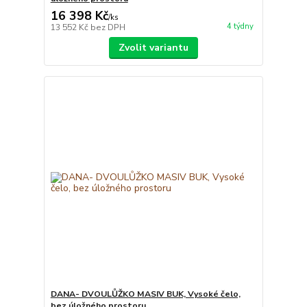
16 398 Kč
/
ks
4 týdny
13 552 Kč
bez DPH
Zvolit variantu
DANA- DVOULŮŽKO MASIV BUK, Vysoké čelo,
bez úložného prostoru