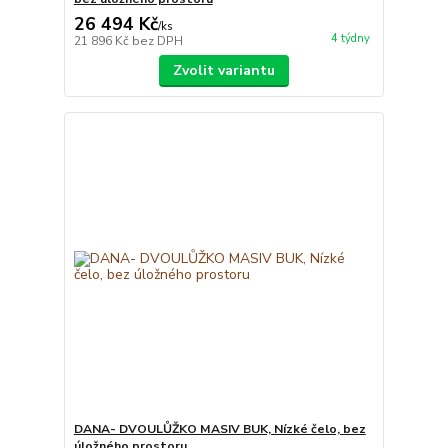
26 494 Kč
/
ks
4 týdny
21 896 Kč
bez DPH
Zvolit variantu
DANA- DVOULŮŽKO MASIV BUK, Nízké čelo, bez
úložného prostoru