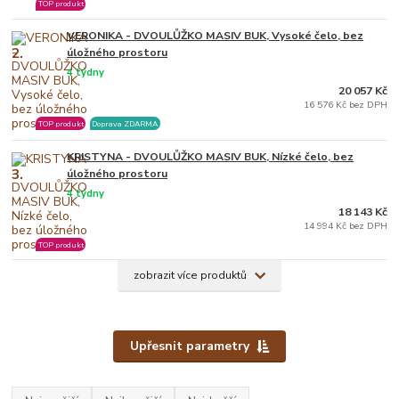
TOP produkt
VERONIKA - DVOULŮŽKO MASIV BUK, Vysoké čelo, bez
2.
úložného prostoru
4 týdny
20 057 Kč
16 576 Kč bez DPH
TOP produkt
Doprava ZDARMA
KRISTYNA - DVOULŮŽKO MASIV BUK, Nízké čelo, bez
3.
úložného prostoru
4 týdny
18 143 Kč
14 994 Kč bez DPH
TOP produkt
zobrazit více produktů
Upřesnit parametry