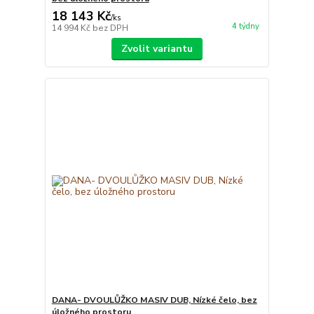
18 143 Kč
/
ks
4 týdny
14 994 Kč
bez DPH
Zvolit variantu
DANA- DVOULŮŽKO MASIV DUB, Nízké čelo, bez
úložného prostoru