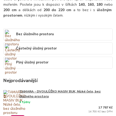
mořením. Postele jsou k dispozici v šířkách
140, 160, 180
nebo
200 cm
a délkách od
200 do 220 cm
a to bez i s
úložným
prostorem
, nízkým i vysokým čelem.
Bez úložného prostoru
Částečný úložný prostor
Plný úložný prostor
Nejprodávanější
TAMARA - DVOULŮŽKO MASIV BUK, Nízké čelo, bez
1.
úložného prostoru
4 týdny
17 787 Kč
14 700 Kč bez DPH