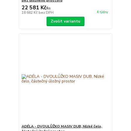
bez úložného prostoru
22 581 Kč
/
ks
4 týdny
18 662 Kč
bez DPH
Zvolit variantu
ADÉLA - DVOULŮŽKO MASIV DUB, Nízké čelo,