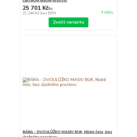
částečný úložný prostor
25 701 Kč
/
ks
4 týdny
21 240 Kč
bez DPH
Zvolit variantu
BÁRA - DVOULŮŽKO MASIV BUK, Nízké čelo, bez