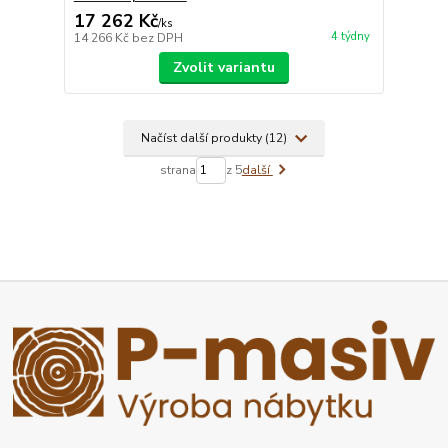
17 262 Kč
/
ks
4 týdny
14 266 Kč
bez DPH
Zvolit variantu
Načíst další produkty (12)
strana
z 5
další