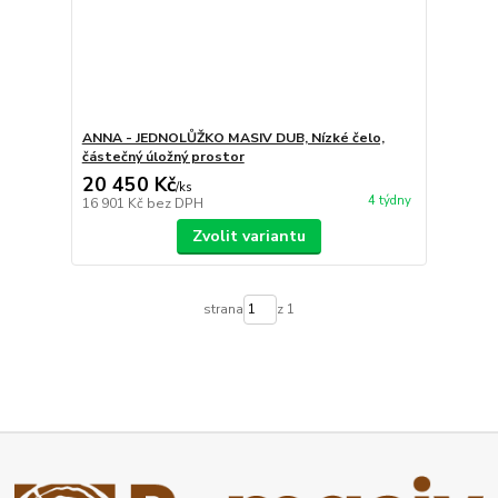
ANNA - JEDNOLŮŽKO MASIV DUB, Nízké čelo,
částečný úložný prostor
20 450 Kč
/
ks
4 týdny
16 901 Kč
bez DPH
Zvolit variantu
strana
z 1