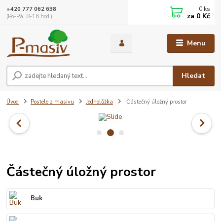
0
ks
+420 777 062 638
za
0 Kč
(Po-Pá, 8-16 hod.)
Menu
Hledat
Úvod
Postele z masivu
Jednolůžka
Částečný úložný prostor
Částečný úložný prostor
Buk