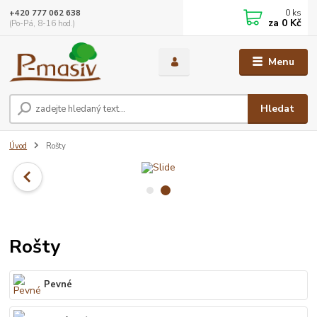
0
ks
+420 777 062 638
za
0 Kč
(Po-Pá, 8-16 hod.)
Menu
Hledat
Úvod
Rošty
Rošty
Pevné