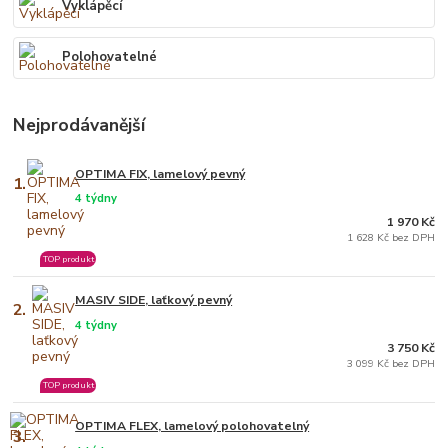
Vyklápěcí
Polohovatelné
Nejprodávanější
OPTIMA FIX, lamelový pevný
1.
4 týdny
1 970 Kč
1 628 Kč bez DPH
TOP produkt
MASIV SIDE, laťkový pevný
2.
4 týdny
3 750 Kč
3 099 Kč bez DPH
TOP produkt
OPTIMA FLEX, lamelový polohovatelný
3.