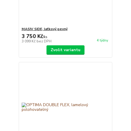
MASIV SIDE, laťkový pevný
3 750 Kč
/
ks
4 týdny
3 099 Kč
bez DPH
Zvolit variantu