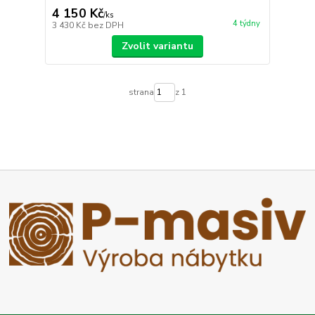
4 150 Kč
/
ks
4 týdny
3 430 Kč
bez DPH
Zvolit variantu
strana
z 1