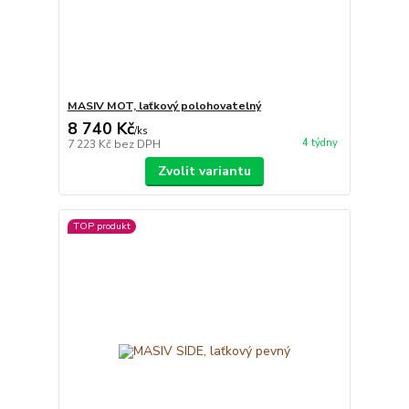
MASIV MOT, laťkový polohovatelný
8 740 Kč
/
ks
4 týdny
7 223 Kč
bez DPH
Zvolit variantu
TOP produkt