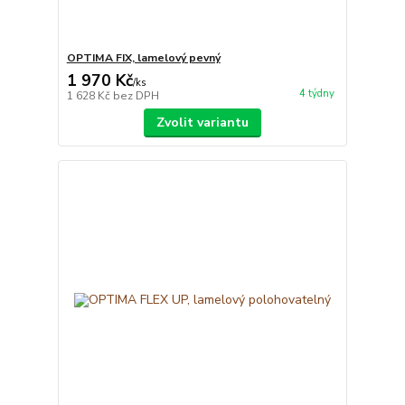
OPTIMA FIX, lamelový pevný
1 970 Kč
/
ks
4 týdny
1 628 Kč
bez DPH
Zvolit variantu