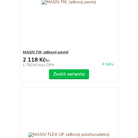
MASIV FIX, laťkový pevný
2 118 Kč
/
ks
4 týdny
1 750 Kč
bez DPH
Zvolit variantu