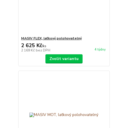
MASIV FLEX, laťkový polohovatelný
2 625 Kč
/
ks
4 týdny
2 169 Kč
bez DPH
Zvolit variantu