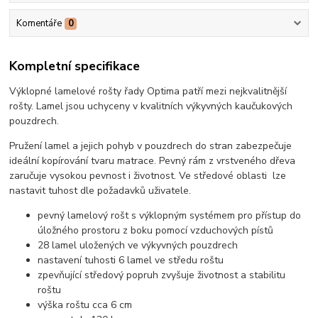
Komentáře
0
Kompletní specifikace
Výklopné lamelové rošty řady Optima patří mezi nejkvalitnější
rošty. Lamel jsou uchyceny v kvalitních výkyvných kaučukových
pouzdrech.
Pružení lamel a jejich pohyb v pouzdrech do stran zabezpečuje
ideální kopírování tvaru matrace. Pevný rám z vrstveného dřeva
zaručuje vysokou pevnost i životnost. Ve středové oblasti lze
nastavit tuhost dle požadavků uživatele.
pevný lamelový rošt s výklopným systémem pro přístup do
úložného prostoru z boku pomocí vzduchových pístů
28 lamel uložených ve výkyvných pouzdrech
nastavení tuhosti 6 lamel ve středu roštu
zpevňující středový popruh zvyšuje životnost a stabilitu
roštu
výška roštu cca 6 cm