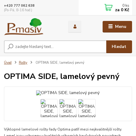
0
ks
+420 777 062 638
za
0 Kč
(Po-Pá, 8-16 hod.)
Menu
Hledat
Úvod
Rošty
OPTIMA SIDE, lamelový pevný
OPTIMA SIDE, lamelový pevný
Výklopné lamelové rošty řady Optima patří mezi nejkvalitnější rošty.
Lamel jsou uchyceny v kvalitních výkyvných kaučukových pouzdrech.