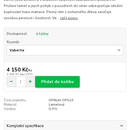
Pružení lamel a jejich pohyb v pouzdrech do stran zabezpečuje ideální
kopírování tvaru matrace. Pevný rám z vrstveného dřeva zaručuje
vysokou pevnost i životnost. Ve...
celý popis
Dostupnost
4 týdny
Rozměr
4 150 Kč
/
ks
3 430 Kč
bez DPH
Přidat do košíku
Číslo produktu:
DPRLM-OPS10
Materiál:
Lamelový
Výrobce:
D.P.V.
Kompletní specifikace