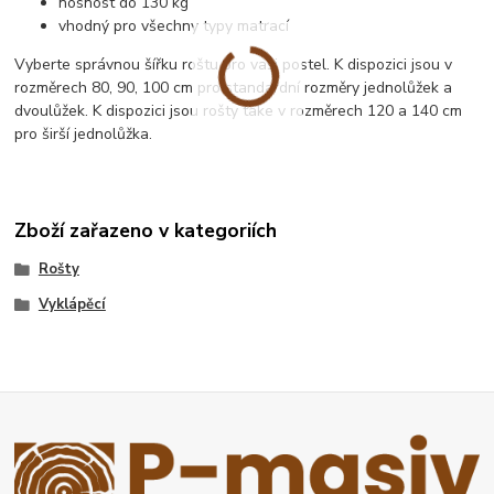
nosnost do 130 kg
vhodný pro všechny typy matrací
Vyberte správnou šířku roštu pro vaši postel. K dispozici jsou v
rozměrech 80, 90, 100 cm pro standardní rozměry jednolůžek a
dvoulůžek. K dispozici jsou rošty take v rozměrech 120 a 140 cm
pro širší jednolůžka.
Zboží zařazeno v kategoriích
Rošty
Vyklápěcí