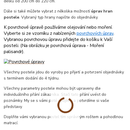
délku od 200 cm do 220 cm.
Dále si také můžete vybrat z několika možností
úprav hran
postele
. Vybraný typ hrany napište do objednávky.
K povrchové úpravě používáme olejování nebo moření.
Vyberte si ze vzorníku z nabízených
povrchových úprav
.
Vybranou povrchovou úpravu přidejte do košíku k Vaší
posteli. (
Na obrázku je povrchová úprava - Moření
palisandr
).
Všechny postele jdou do vyroby po přijetí a potvrzení objednávky
s termínem dodání do 4 týdnu.
Všechny parametry postele mohou být upraveny dle
individuálního přání zákazníka. Stačí tato přání uvést do
poznámky. My se s vámi poté spojíme a potvrdíme si vaše
představy.
Doplňte vámi vybranou postel tím správným roštem a pohodlnou
matrací.