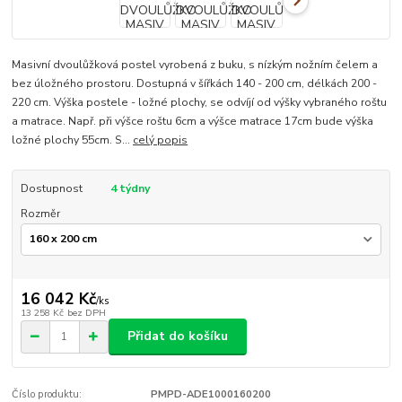
Masivní dvoulůžková postel vyrobená z buku, s nízkým nožním čelem a
bez úložného prostoru. Dostupná v šířkách 140 - 200 cm, délkách 200 -
220 cm. Výška postele - ložné plochy, se odvíjí od výšky vybraného roštu
a matrace. Např. při výšce roštu 6cm a výšce matrace 17cm bude výška
ložné plochy 55cm. S...
celý popis
Dostupnost
4 týdny
Rozměr
16 042 Kč
/
ks
13 258 Kč
bez DPH
Přidat do košíku
Číslo produktu:
PMPD-ADE1000160200