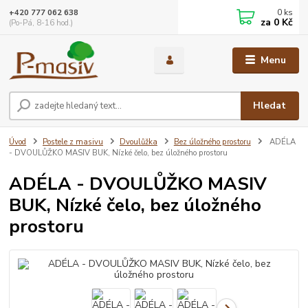
0
ks
+420 777 062 638
za
0 Kč
(Po-Pá, 8-16 hod.)
Menu
Hledat
Úvod
Postele z masivu
Dvoulůžka
Bez úložného prostoru
ADÉLA
- DVOULŮŽKO MASIV BUK, Nízké čelo, bez úložného prostoru
ADÉLA - DVOULŮŽKO MASIV
BUK, Nízké čelo, bez úložného
prostoru