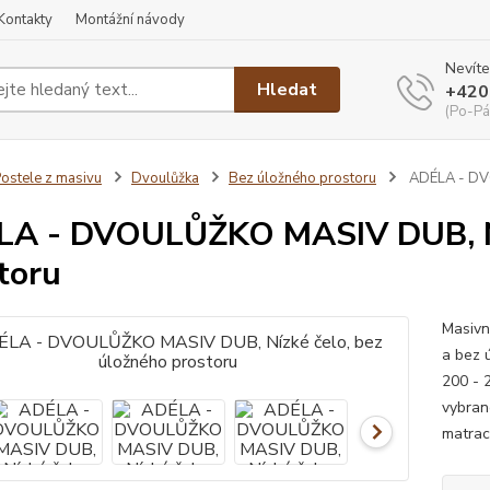
Kontakty
Montážní návody
Nevíte
Hledat
+420
(Po-Pá
ostele z masivu
Dvoulůžka
Bez úložného prostoru
ADÉLA - DVO
A - DVOULŮŽKO MASIV DUB, Níz
toru
Masivn
a bez 
200 - 
vybran
matrac