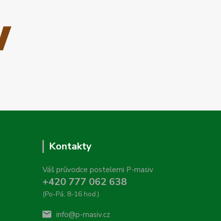
Kontakty
Váš průvodce postelemi P-masiv
+420 777 062 638
(Po-Pá, 8-16 hod.)
info@p-masiv.cz