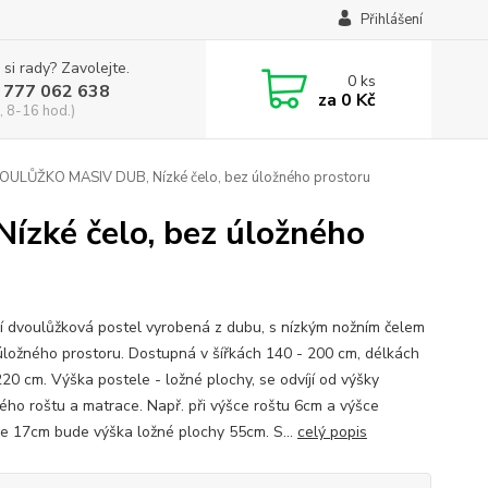
Přihlášení
 si rady? Zavolejte.
0
ks
 777 062 638
za
0 Kč
, 8-16 hod.)
ULŮŽKO MASIV DUB, Nízké čelo, bez úložného prostoru
ké čelo, bez úložného
í dvoulůžková postel vyrobená z dubu, s nízkým nožním čelem
úložného prostoru. Dostupná v šířkách 140 - 200 cm, délkách
220 cm. Výška postele - ložné plochy, se odvíjí od výšky
ého roštu a matrace. Např. při výšce roštu 6cm a výšce
e 17cm bude výška ložné plochy 55cm. S...
celý popis