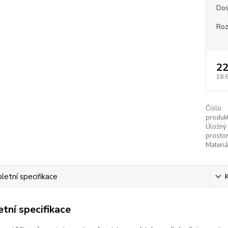
Dos
Ro
22
18 
Číslo
produkt
Úložný
prostor
Materiá
etní specifikace
tní specifikace