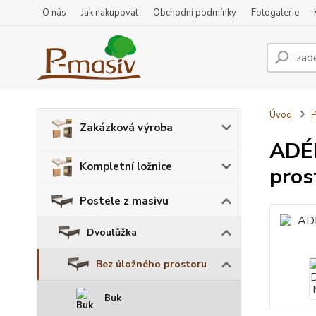
O nás
Jak nakupovat
Obchodní podmínky
Fotogalerie
Úvod
P
Zakázková výroba
ADÉL
Kompletní ložnice
pros
Postele z masivu
Dvoulůžka
Bez úložného prostoru
Buk