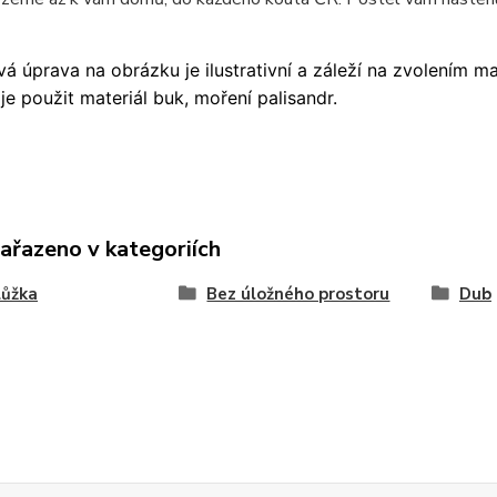
á úprava na obrázku je ilustrativní a záleží na zvolením m
je použit materiál buk, moření palisandr.
zařazeno v kategoriích
lůžka
Bez úložného prostoru
Dub