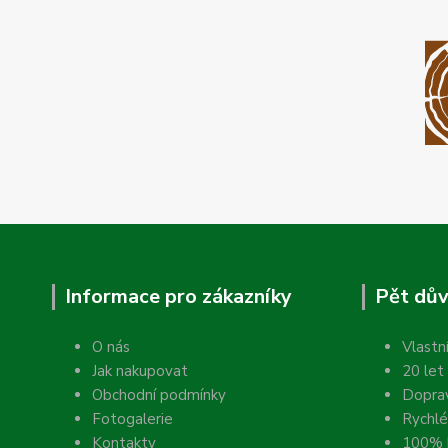
Informace pro zákazníky
Pět dův
O nás
Vlastn
Jak nakupovat
20 let
Obchodní podmínky
Dopra
Fotogalerie
Rychlé
Kontakty
100% k