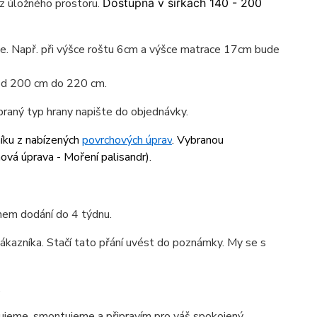
z úložného prostoru.
Dostupná v šířkách 140 - 200
ace. Např. při výšce roštu 6cm a výšce matrace 17cm bude
 od 200 cm do 220 cm.
braný typ hrany napište do objednávky.
níku z nabízených
povrchových úprav
. Vybranou
ová úprava - Moření palisandr
).
ínem dodání do 4 týdnu.
ákazníka. Stačí tato přání uvést do poznámky. My se s
.
jeme, smontujeme a připravím pro váš spokojený