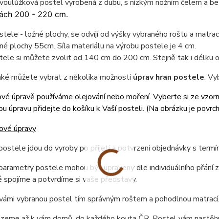
voulůžková postel vyrobená z dubu, s nízkým nožním čelem a be
ách 200 - 220 cm.
tele - ložné plochy, se odvíjí od výšky vybraného roštu a matr
né plochy 55cm. Síla materiálu na výrobu postele je 4 cm.
tele si můžete zvolit od 140 cm do 200 cm. Stejně tak i délku
také můžete vybrat z několika možností
úprav hran postele
. Vy
vé úpravě používáme olejování nebo moření. Vyberte si ze vzor
u úpravu přidejte do košíku k Vaší posteli. (
Na obrázku je povrch
ostele jdou do vyroby po přijetí a potvrzení objednávky s term
arametry postele mohou být upraveny dle individuálního přání z
 spojíme a potvrdíme si vaše představy.
vámi vybranou postel tím správným roštem a pohodlnou matrací
ezeme až k vám domů, do každého kouta ČR. Postel vám nastěhu