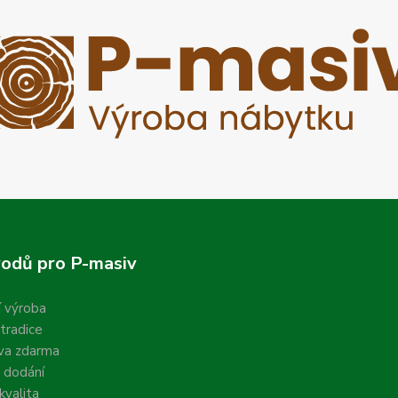
odů pro P-masiv
í výroba
 tradice
va zdarma
 dodání
valita