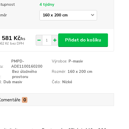
tupnost
4 týdny
změr
 581 Kč
/
ks
Přidat do košíku
662 Kč
bez DPH
PMPD-
Výrobce:
P-masiv
u:
ADE1100160200
Bez úložného
Rozměr:
160 x 200 cm
:
prostoru
l:
Dub masiv
Čelo:
Nízké
Komentáře
0