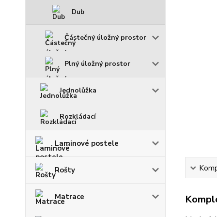
Dub
Částečný úložný prostor
Plný úložný prostor
Jednolůžka
Rozkládací
Laminové postele
Kompl
Rošty
Matrace
Komple