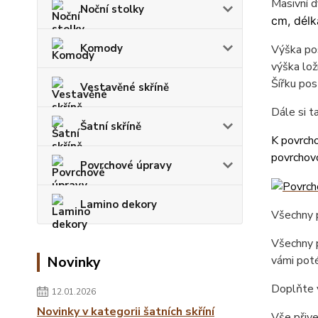
Masivní d
Noční stolky
cm, délk
Komody
Výška pos
výška lož
Šířku pos
Vestavěné skříně
Dále si 
Šatní skříně
K povrcho
povrchovo
Povrchové úpravy
Lamino dekory
Všechny p
Všechny p
Novinky
vámi poté
Doplňte 
12.01.2026
Novinky v kategorii šatních skříní
Vše přiv