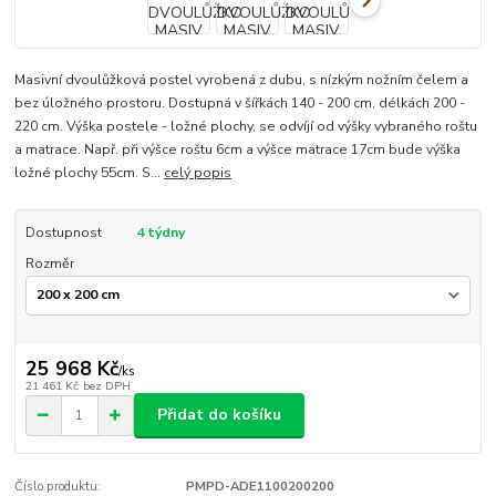
Masivní dvoulůžková postel vyrobená z dubu, s nízkým nožním čelem a
bez úložného prostoru. Dostupná v šířkách 140 - 200 cm, délkách 200 -
220 cm. Výška postele - ložné plochy, se odvíjí od výšky vybraného roštu
a matrace. Např. při výšce roštu 6cm a výšce matrace 17cm bude výška
ložné plochy 55cm. S...
celý popis
Dostupnost
4 týdny
Rozměr
25 968 Kč
/
ks
21 461 Kč
bez DPH
Přidat do košíku
Číslo produktu:
PMPD-ADE1100200200