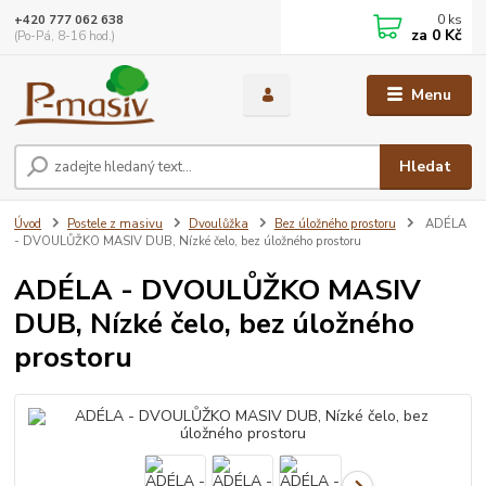
0
ks
+420 777 062 638
za
0 Kč
(Po-Pá, 8-16 hod.)
Menu
Hledat
Úvod
Postele z masivu
Dvoulůžka
Bez úložného prostoru
ADÉLA
- DVOULŮŽKO MASIV DUB, Nízké čelo, bez úložného prostoru
ADÉLA - DVOULŮŽKO MASIV
DUB, Nízké čelo, bez úložného
prostoru