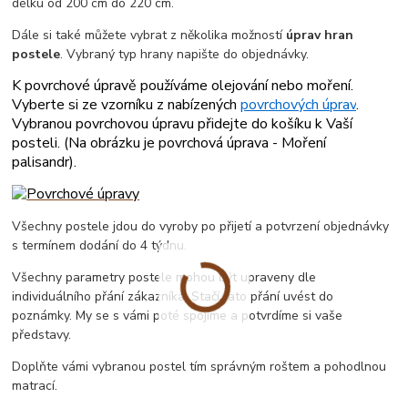
délku od 200 cm do 220 cm.
Dále si také můžete vybrat z několika možností
úprav hran
postele
. Vybraný typ hrany napište do objednávky.
K povrchové úpravě používáme olejování nebo moření.
Vyberte si ze vzorníku z nabízených
povrchových úprav
.
Vybranou povrchovou úpravu přidejte do košíku k Vaší
posteli. (
Na obrázku je povrchová úprava - Moření
palisandr
).
Všechny postele jdou do vyroby po přijetí a potvrzení objednávky
s termínem dodání do 4 týdnu.
Všechny parametry postele mohou být upraveny dle
individuálního přání zákazníka. Stačí tato přání uvést do
poznámky. My se s vámi poté spojíme a potvrdíme si vaše
představy.
Doplňte vámi vybranou postel tím správným roštem a pohodlnou
matrací.