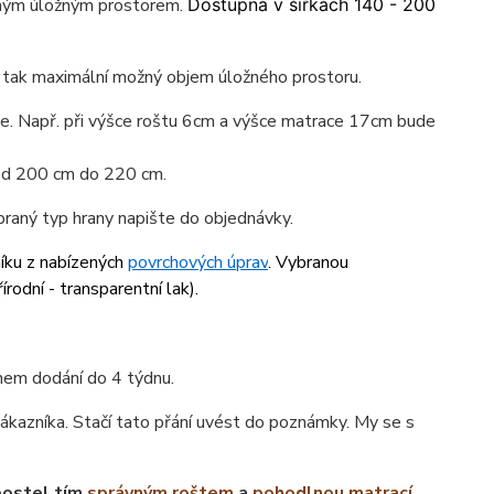
lným úložným prostorem.
Dostupná v šířkách 140 - 200
e tak maximální možný objem úložného prostoru.
ace. Např. při výšce roštu 6cm a výšce matrace 17cm bude
 od 200 cm do 220 cm.
braný typ hrany napište do objednávky.
níku z nabízených
povrchových úprav
. Vybranou
írodní - transparentní lak
).
ínem dodání do 4 týdnu.
ákazníka. Stačí tato přání uvést do poznámky. My se s
postel tím
správným roštem
a
pohodlnou matrací
.