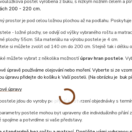
dvoulůžková postel vyrobená z buku, s nízkým nožním čelem a p
ách 200 - 220 cm.
ný prostor je pod celou ložnou plochou až na podlahu. Poskytuj
tele - ložné plochy, se odvíjí od výšky vybraného roštu a matr
né plochy 55cm. Síla materiálu na výrobu postele je 4 cm.
tele si můžete zvolit od 140 cm do 200 cm. Stejně tak i délku
také můžete vybrat z několika možností
úprav hran postele
. Vy
vé úpravě používáme olejování nebo moření. Vyberte si ze vzor
u úpravu přidejte do košíku k Vaší posteli. (
Na obrázku je buk př
ostele jdou do vyroby po přijetí a potvrzení objednávky s term
arametry postele mohou být upraveny dle individuálního přání z
 spojíme a potvrdíme si vaše představy.
e standardně bez roštu a matrací. Doplňte vámi vybranou 