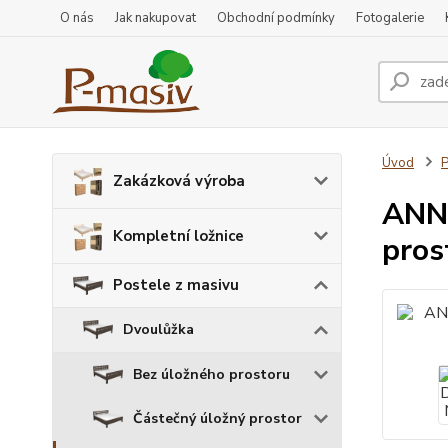
O nás
Jak nakupovat
Obchodní podmínky
Fotogalerie
Úvod
P
Zakázková výroba
ANNA
Kompletní ložnice
pros
Postele z masivu
Dvoulůžka
Bez úložného prostoru
Částečný úložný prostor