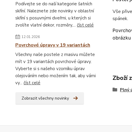
Podívejte se do naší kategorie šatních
skříní. Naleznete zde novinky v oblastní
Vše přiv
skříní s posuvnými dveřmi, u kterých si
spánek.
zvolíte vlatní dekor, rozměry,...
číst celé
Povrchov
12.01.2026
obrázku 
Povrchové úpravy v 19 variantách
Všechny naše postele z masivu můžete
mít v 19 variantách povrchové úpravy.
Vyberte si s našeho vzorníku úprav
olejováním nebo možením tak, aby vámi
Zboží 
vy...
číst celé
Plný 
Zobrazit všechny novinky