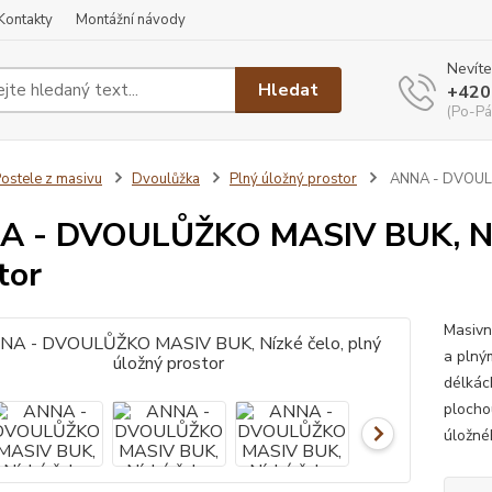
Kontakty
Montážní návody
Nevíte
Hledat
+420
(Po-Pá
ostele z masivu
Dvoulůžka
Plný úložný prostor
ANNA - DVOULŮŽ
 - DVOULŮŽKO MASIV BUK, Nízk
tor
Masivn
a plný
délkác
plocho
úložné