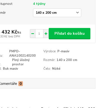
tupnost
4 týdny
změr
 432 Kč
/
ks
Přidat do košíku
233 Kč
bez DPH
PMPD-
Výrobce:
P-masiv
u:
ANA1002140200
Plný úložný
Rozměr:
140 x 200 cm
:
prostor
l:
Buk masiv
Čelo:
Nízké
Komentáře
0