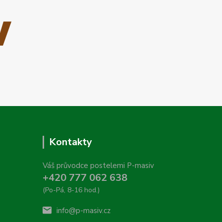
Kontakty
Váš průvodce postelemi P-masiv
+420 777 062 638
(Po-Pá, 8-16 hod.)
info@p-masiv.cz