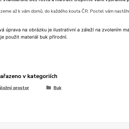
ezeme až k vám domů, do každého kouta ČR. Postel vám nastěhu
á úprava na obrázku je ilustrativní a záleží na zvolením m
je použit materiál buk přírodní.
zařazeno v kategoriích
úložný prostor
Buk