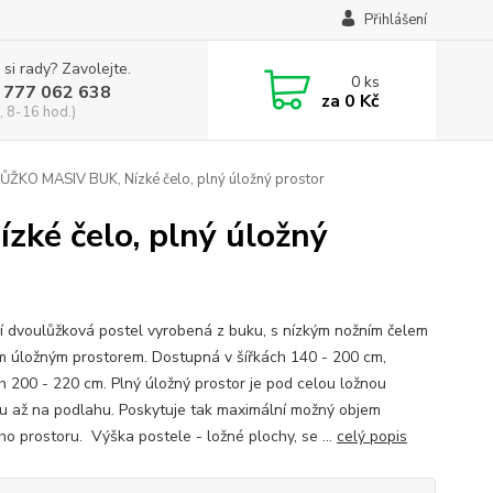
Přihlášení
 si rady? Zavolejte.
0
ks
 777 062 638
za
0 Kč
, 8-16 hod.)
KO MASIV BUK, Nízké čelo, plný úložný prostor
é čelo, plný úložný
í dvoulůžková postel vyrobená z buku, s nízkým nožním čelem
m úložným prostorem. Dostupná v šířkách 140 - 200 cm,
h 200 - 220 cm. Plný úložný prostor je pod celou ložnou
u až na podlahu. Poskytuje tak maximální možný objem
ho prostoru. Výška postele - ložné plochy, se ...
celý popis