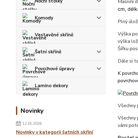
Noční stolky
Masivní 
cm, délk
Komody
Plný úlož
Výška pos
Vestavěné skříně
výška lož
Šířku pos
Šatní skříně
Dále si 
Povrchové úpravy
K povrcho
povrchovo
Lamino dekory
Všechny p
Novinky
Všechny p
12.01.2026
vámi poté
Novinky v kategorii šatních skříní
Postel j