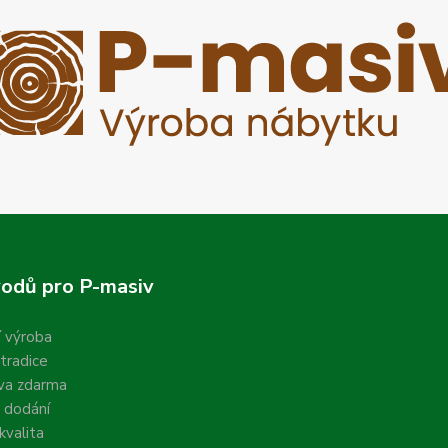
odů pro P-masiv
í výroba
 tradice
va zdarma
 dodání
valita