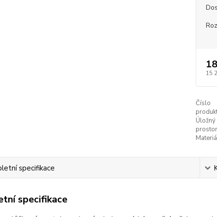
Dos
Ro
18
15 
Číslo
produkt
Úložný
prostor
Materiá
etní specifikace
tní specifikace