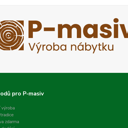
odů pro P-masiv
í výroba
 tradice
va zdarma