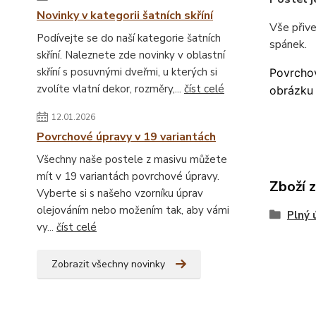
Novinky v kategorii šatních skříní
Vše přiv
Podívejte se do naší kategorie šatních
spánek.
skříní. Naleznete zde novinky v oblastní
skříní s posuvnými dveřmi, u kterých si
Povrchov
zvolíte vlatní dekor, rozměry,...
číst celé
obrázku 
12.01.2026
Povrchové úpravy v 19 variantách
Všechny naše postele z masivu můžete
mít v 19 variantách povrchové úpravy.
Zboží 
Vyberte si s našeho vzorníku úprav
olejováním nebo možením tak, aby vámi
Plný 
vy...
číst celé
Zobrazit všechny novinky