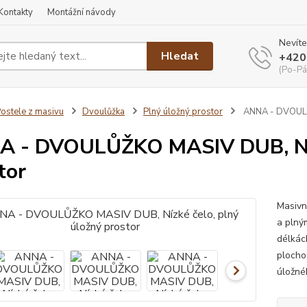
Kontakty
Montážní návody
Nevíte
Hledat
+420
(Po-Pá
ostele z masivu
Dvoulůžka
Plný úložný prostor
ANNA - DVOULŮŽ
 - DVOULŮŽKO MASIV DUB, Nízk
tor
Masivn
a plný
délkác
plocho
úložné