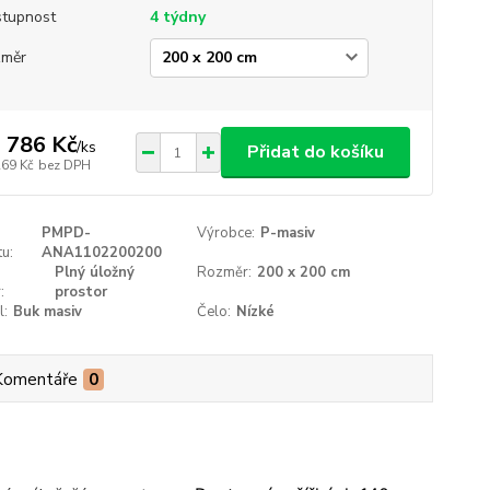
tupnost
4 týdny
změr
 786 Kč
/
ks
Přidat do košíku
269 Kč
bez DPH
PMPD-
Výrobce:
P-masiv
u:
ANA1102200200
Plný úložný
Rozměr:
200 x 200 cm
:
prostor
l:
Buk masiv
Čelo:
Nízké
Komentáře
0