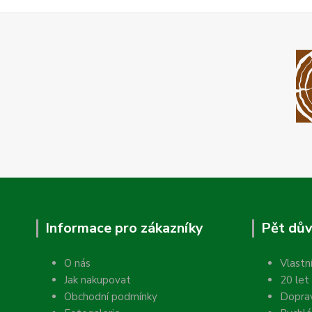
Informace pro zákazníky
Pět dův
O nás
Vlastn
Jak nakupovat
20 let
Obchodní podmínky
Dopra