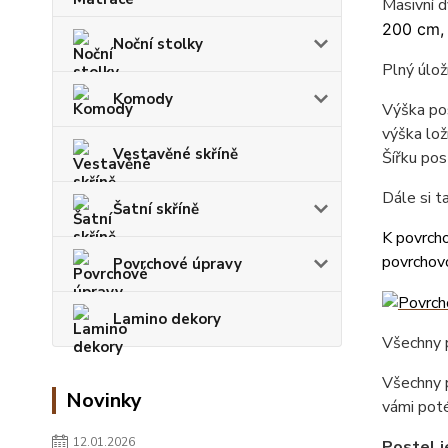
Masivní 
200 cm,
Noční stolky
Plný úlož
Komody
Výška pos
výška lož
Vestavěné skříně
Šířku pos
Dále si 
Šatní skříně
K povrcho
povrchovo
Povrchové úpravy
Lamino dekory
Všechny p
Všechny p
Novinky
vámi poté
12.01.2026
Postel j