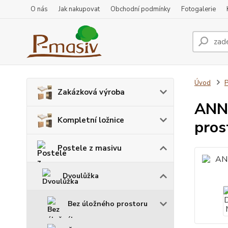
O nás
Jak nakupovat
Obchodní podmínky
Fotogalerie
Úvod
P
Zakázková výroba
ANNA
Kompletní ložnice
pros
Postele z masivu
Dvoulůžka
Bez úložného prostoru