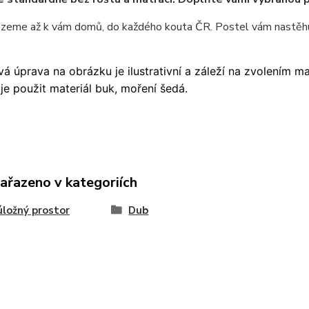
ezeme až k vám domů, do každého kouta ČR. Postel vám nastěhu
á úprava na obrázku je ilustrativní a záleží na zvolením m
je použit materiál buk, moření šedá.
zařazeno v kategoriích
úložný prostor
Dub