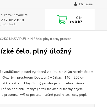
Přihlášení
 si rady? Zavolejte.
0
ks
 777 062 638
za
0 Kč
, 8-16 hod.)
KO MASIV DUB, Nízké čelo, plný úložný prostor
é čelo, plný úložný
í dvoulůžková postel vyrobená z dubu, s nízkým nožním čelem
m úložnžým prostorem. Dostupná v šířkách 140 - 200 cm,
h 200 - 220 cm. Plný úložný prostor je pod celou ložnou
u až na podlahu. Poskytuje tak maximální možný objem
ho prostoru. Výška postele - ložné plochy, se...
celý popis