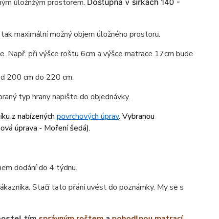
lným úložnžým prostorem.
Dostupná v šířkách 140 -
e tak maximální možný objem úložného prostoru.
ace. Např. při výšce roštu 6cm a výšce matrace 17cm bude
 od 200 cm do 220 cm.
braný typ hrany napište do objednávky.
níku z nabízených
povrchových úprav
. Vybranou
hová úprava - Moření šedá
).
ínem dodání do 4 týdnu.
ákazníka. Stačí tato přání uvést do poznámky. My se s
postel tím
správným roštem
a
pohodlnou matrací
.