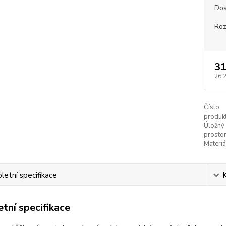
Dos
Ro
31
26 
Číslo
produkt
Úložný
prostor
Materiá
etní specifikace
tní specifikace