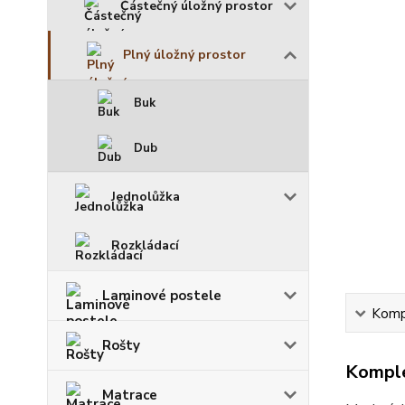
Částečný úložný prostor
Plný úložný prostor
Buk
Dub
Jednolůžka
Rozkládací
Laminové postele
Kompl
Rošty
Komple
Matrace