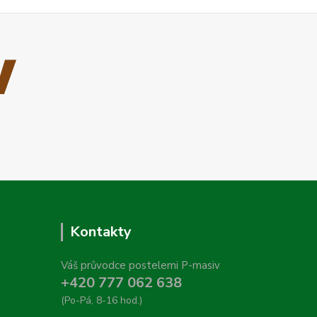
Kontakty
Váš průvodce postelemi P-masiv
+420 777 062 638
(Po-Pá, 8-16 hod.)