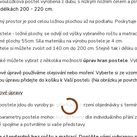
dvoulůžková postel vyrobená z dubu, s nízkým nožním čelem a p
 délkách 200 - 220 cm.
ný prostor je pod celou ložnou plochou až na podlahu. Poskytuj
tele - ložné plochy, se odvíjí od výšky vybraného roštu a matr
né plochy 55cm. Síla materiálu na výrobu postele je 4 cm.
tele si můžete zvolit od 140 cm do 200 cm. Stejně tak i délku
také můžete vybrat z několika možností
úprav hran postele
. Vy
vé úpravě používáme olejování nebo moření. Vyberte si ze vzor
u úpravu přidejte do košíku k Vaší posteli. (
Na obrázku je povrc
ostele jdou do vyroby po přijetí a potvrzení objednávky s term
arametry postele mohou být upraveny dle individuálního přání z
 spojíme a potvrdíme si vaše představy.
e standardně bez roštu a matrací. Doplňte vámi vybranou 