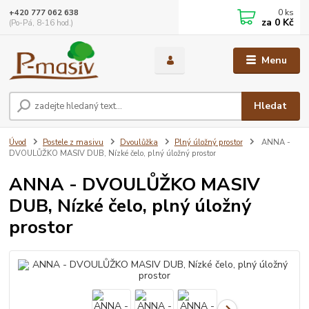
0
ks
+420 777 062 638
za
0 Kč
(Po-Pá, 8-16 hod.)
Menu
Hledat
Úvod
Postele z masivu
Dvoulůžka
Plný úložný prostor
ANNA -
DVOULŮŽKO MASIV DUB, Nízké čelo, plný úložný prostor
ANNA - DVOULŮŽKO MASIV
DUB, Nízké čelo, plný úložný
prostor