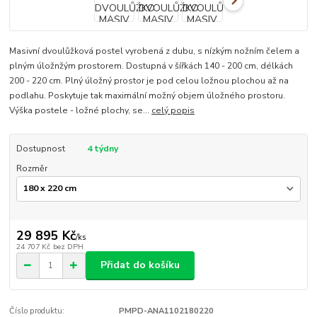
Masivní dvoulůžková postel vyrobená z dubu, s nízkým nožním čelem a
plným úložnžým prostorem. Dostupná v šířkách 140 - 200 cm, délkách
200 - 220 cm. Plný úložný prostor je pod celou ložnou plochou až na
podlahu. Poskytuje tak maximální možný objem úložného prostoru.
Výška postele - ložné plochy, se...
celý popis
Dostupnost
4 týdny
Rozměr
29 895 Kč
/
ks
24 707 Kč
bez DPH
Přidat do košíku
Číslo produktu:
PMPD-ANA1102180220