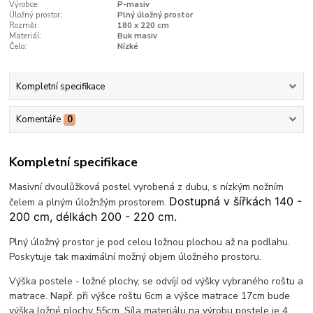
Výrobce:
P-masiv
Úložný prostor:
Plný úložný prostor
Rozměr:
180 x 220 cm
Materiál:
Buk masiv
Čelo:
Nízké
Kompletní specifikace
Komentáře
0
Kompletní specifikace
Masivní dvoulůžková postel vyrobená z dubu, s nízkým nožním
Dostupná v šířkách 140 -
čelem a plným úložnžým prostorem.
200 cm, délkách 200 - 220 cm.
Plný úložný prostor je pod celou ložnou plochou až na podlahu.
Poskytuje tak maximální možný objem úložného prostoru.
Výška postele - ložné plochy, se odvíjí od výšky vybraného roštu a
matrace. Např. při výšce roštu 6cm a výšce matrace 17cm bude
výška ložné plochy 55cm. Síla materiálu na výrobu postele je 4