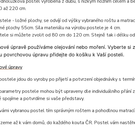
ednolůžková postel vyrobená z dubu, s nízkým nožním čelem a be
0 až 220 cm.
tele - ložné plochy, se odvíjí od výšky vybraného roštu a matr
né plochy 55cm. Síla materiálu na výrobu postele je 4 cm.
tele si můžete zvolit od 80 cm do 120 cm. Stejně tak i délku 
ové úpravě používáme olejování nebo moření. Vyberte si 
 povrchovou úpravu přidejte do košíku k Vaší posteli.
ostele jdou do vyroby po přijetí a potvrzení objednávky s term
arametry postele mohou být upraveny dle individuálního přání z
 spojíme a potvrdíme si vaše představy.
vámi vybranou postel tím správným roštem a pohodlnou matrací
ezeme až k vám domů, do každého kouta ČR. Postel vám nastěhu