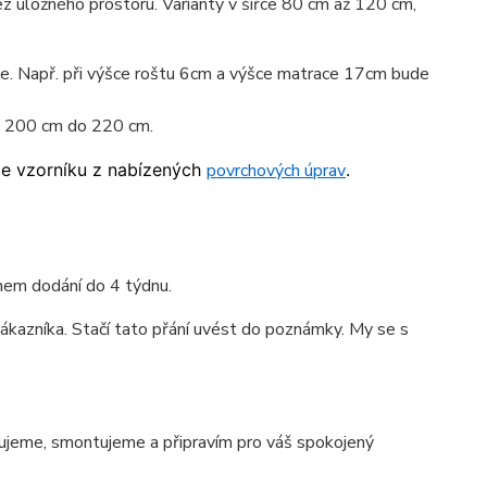
z úložného prostoru. Varianty v šířce 80 cm až 120 cm,
ace. Např. při výšce roštu 6cm a výšce matrace 17cm bude
od 200 cm do 220 cm.
ze vzorníku z nabízených
povrchových úprav
.
ínem dodání do 4 týdnu.
ákazníka. Stačí tato přání uvést do poznámky. My se s
.
jeme, smontujeme a připravím pro váš spokojený