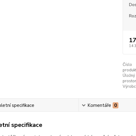
Dos
Ro
17
14 
Číslo
produkt
Úložný
prostor
Výrobc
etní specifikace
Komentáře
0
tní specifikace