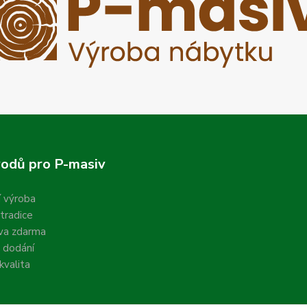
odů pro P-masiv
í výroba
 tradice
va zdarma
 dodání
valita