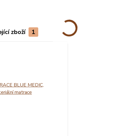
jící zboží
1