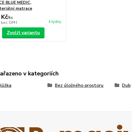
E BLUE MEDIC,
teriální matrace
 Kč
/
ks
4 týdny
č
bez DPH
Zvolit variantu
zařazeno v kategoriích
lůžka
Bez úložného prostoru
Dub