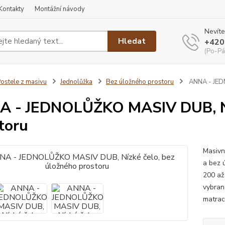
Kontakty
Montážní návody
Nevíte
Hledat
+420
(Po-Pá
ostele z masivu
Jednolůžka
Bez úložného prostoru
ANNA - JEDN
 - JEDNOLŮŽKO MASIV DUB, Níz
toru
Masivn
a bez 
200 až
vybran
matrac