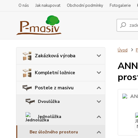
O nás
Jak nakupovat
Obchodní podmínky
Fotogalerie
Úvod
P
Zakázková výroba
ANNA
Kompletní ložnice
pros
Postele z masivu
Dvoulůžka
Jednolůžka
Bez úložného prostoru