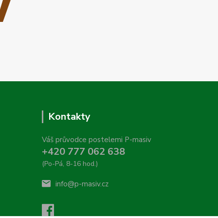
Kontakty
Váš průvodce postelemi P-masiv
+420 777 062 638
(Po-Pá, 8-16 hod.)
info@p-masiv.cz