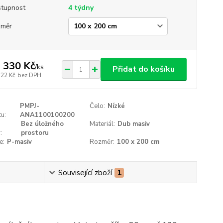
tupnost
4 týdny
změr
 330 Kč
/
ks
Přidat do košíku
322 Kč
bez DPH
PMPJ-
Čelo:
Nízké
u:
ANA1100100200
Bez úložného
Materiál:
Dub masiv
:
prostoru
e:
P-masiv
Rozměr:
100 x 200 cm
Související zboží
1