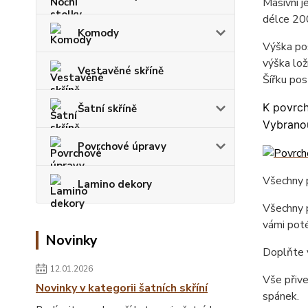
Masivní j
délce 20
Komody
Výška pos
výška lož
Vestavěné skříně
Šířku pos
K povrch
Šatní skříně
Vybranou
Povrchové úpravy
Všechny p
Lamino dekory
Všechny p
vámi poté
Novinky
Doplňte 
12.01.2026
Vše přiv
Novinky v kategorii šatních skříní
spánek.