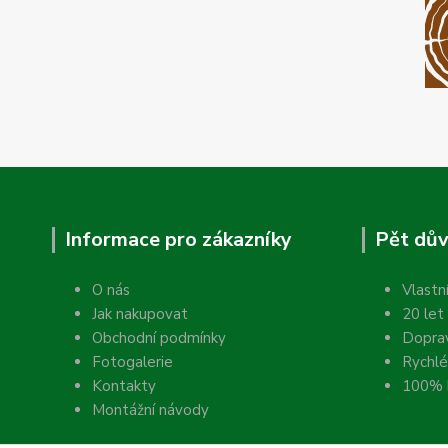
Informace pro zákazníky
Pět dův
O nás
Vlastn
Jak nakupovat
20 let
Obchodní podmínky
Dopra
Fotogalerie
Rychlé
Kontakty
100% k
Montážní návody