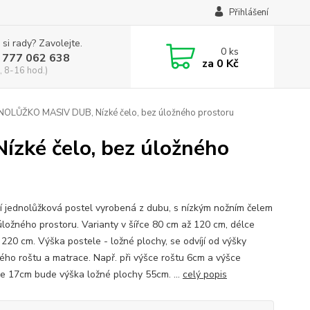
Přihlášení
 si rady? Zavolejte.
0
ks
 777 062 638
za
0 Kč
, 8-16 hod.)
OLŮŽKO MASIV DUB, Nízké čelo, bez úložného prostoru
ké čelo, bez úložného
í jednolůžková postel vyrobená z dubu, s nízkým nožním čelem
úložného prostoru. Varianty v šířce 80 cm až 120 cm, délce
 220 cm. Výška postele - ložné plochy, se odvíjí od výšky
ého roštu a matrace. Např. při výšce roštu 6cm a výšce
e 17cm bude výška ložné plochy 55cm. ...
celý popis