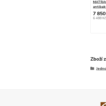
MATRAC
antibak
7 850
6 488 K
Zboží 
Jedno