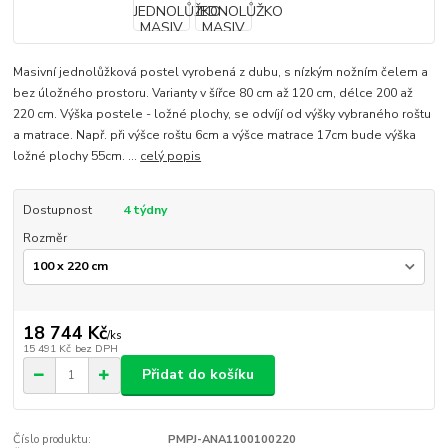
Masivní jednolůžková postel vyrobená z dubu, s nízkým nožním čelem a
bez úložného prostoru. Varianty v šířce 80 cm až 120 cm, délce 200 až
220 cm. Výška postele - ložné plochy, se odvíjí od výšky vybraného roštu
a matrace. Např. při výšce roštu 6cm a výšce matrace 17cm bude výška
ložné plochy 55cm. ...
celý popis
Dostupnost
4 týdny
Rozměr
18 744 Kč
/
ks
15 491 Kč
bez DPH
Přidat do košíku
Číslo produktu:
PMPJ-ANA1100100220