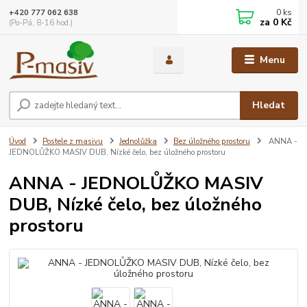
0
ks
+420 777 062 638
za
0 Kč
(Po-Pá, 8-16 hod.)
Menu
Hledat
Úvod
Postele z masivu
Jednolůžka
Bez úložného prostoru
ANNA -
JEDNOLŮŽKO MASIV DUB, Nízké čelo, bez úložného prostoru
ANNA - JEDNOLŮŽKO MASIV
DUB, Nízké čelo, bez úložného
prostoru