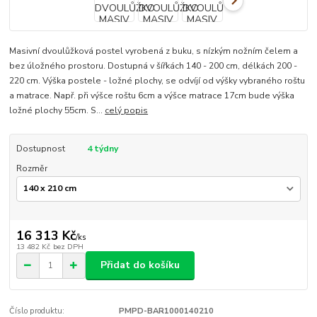
Masivní dvoulůžková postel vyrobená z buku, s nízkým nožním čelem a
bez úložného prostoru. Dostupná v šířkách 140 - 200 cm, délkách 200 -
220 cm. Výška postele - ložné plochy, se odvíjí od výšky vybraného roštu
a matrace. Např. při výšce roštu 6cm a výšce matrace 17cm bude výška
ložné plochy 55cm. S...
celý popis
Dostupnost
4 týdny
Rozměr
16 313 Kč
/
ks
13 482 Kč
bez DPH
Přidat do košíku
Číslo produktu:
PMPD-BAR1000140210