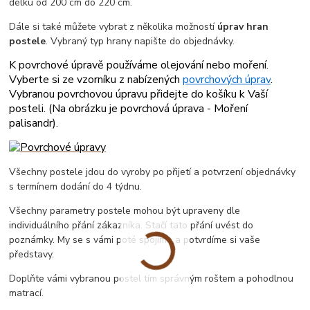
délku od 200 cm do 220 cm.
Dále si také můžete vybrat z několika možností
úprav hran
postele
. Vybraný typ hrany napište do objednávky.
K povrchové úpravě používáme olejování nebo moření.
Vyberte si ze vzorníku z nabízených
povrchových úprav
.
Vybranou povrchovou úpravu přidejte do košíku k Vaší
posteli. (
Na obrázku je povrchová úprava - Moření
palisandr
).
Všechny postele jdou do vyroby po přijetí a potvrzení objednávky
s termínem dodání do 4 týdnu.
Všechny parametry postele mohou být upraveny dle
individuálního přání zákazníka. Stačí tato přání uvést do
poznámky. My se s vámi poté spojíme a potvrdíme si vaše
představy.
Doplňte vámi vybranou postel tím správným roštem a pohodlnou
matrací.