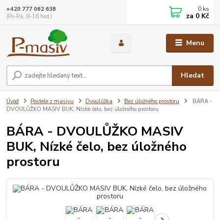
0
ks
+420 777 062 638
za
0 Kč
(Po-Pá, 8-16 hod.)
Menu
Hledat
Úvod
Postele z masivu
Dvoulůžka
Bez úložného prostoru
BÁRA -
DVOULŮŽKO MASIV BUK, Nízké čelo, bez úložného prostoru
BÁRA - DVOULŮŽKO MASIV
BUK, Nízké čelo, bez úložného
prostoru