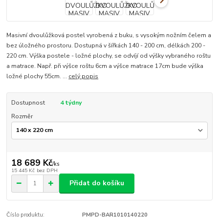
Masivní dvoulůžková postel vyrobená z buku, s vysokým nožním čelem a
bez úložného prostoru. Dostupná v šířkách 140 - 200 cm, délkách 200 -
220 cm. Výška postele - ložné plochy, se odvíjí od výšky vybraného roštu
a matrace. Např. při výšce roštu 6cm a výšce matrace 17cm bude výška
ložné plochy 55cm. ...
celý popis
Dostupnost
4 týdny
Rozměr
18 689 Kč
/
ks
15 445 Kč
bez DPH
Přidat do košíku
Číslo produktu:
PMPD-BAR1010140220