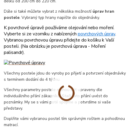
délku od 200 cm do 220 cm.
Dále si také můžete vybrat z několika možností
úprav hran
postele
. Vybraný typ hrany napište do objednávky.
K povrchové úpravě používáme olejování nebo moření.
Vyberte si ze vzorníku z nabízených
povrchových úprav
.
Vybranou povrchovou úpravu přidejte do košíku k Vaší
posteli. (
Na obrázku je povrchová úprava - Moření
palisandr
).
Všechny postele jdou do vyroby po přijetí a potvrzení objednávky
s termínem dodání do 4 týdnu.
Všechny parametry postele mohou být upraveny dle
individuálního přání zákazníka. Stačí tato přání uvést do
poznámky. My se s vámi poté spojíme a potvrdíme si vaše
představy.
Doplňte vámi vybranou postel tím správným roštem a pohodlnou
matrací.