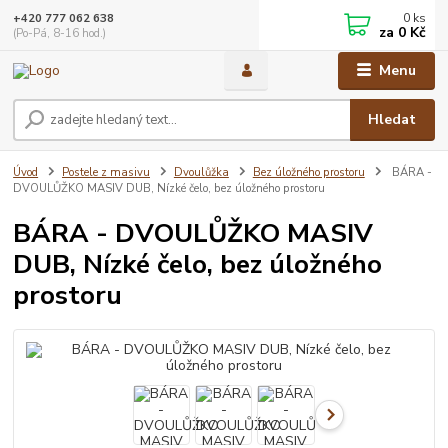
0
ks
+420 777 062 638
za
0 Kč
(Po-Pá, 8-16 hod.)
Menu
Hledat
Úvod
Postele z masivu
Dvoulůžka
Bez úložného prostoru
BÁRA -
DVOULŮŽKO MASIV DUB, Nízké čelo, bez úložného prostoru
BÁRA - DVOULŮŽKO MASIV
DUB, Nízké čelo, bez úložného
prostoru