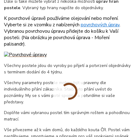
Dále si také můžete vybrat z několika možností
úprav hran
postele
. Vybraný typ hrany napište do objednávky.
K povrchové úpravě používáme olejování nebo moření.
Vyberte si ze vzorníku z nabízených
povrchových úprav
.
Vybranou povrchovou úpravu přidejte do košíku k Vaší
posteli. (
Na obrázku je povrchová úprava - Moření
palisandr
).
Všechny postele jdou do vyroby po přijetí a potvrzení objednávky
s termínem dodání do 4 týdnu.
Všechny parametry postele mohou být upraveny dle
individuálního přání zákazníka. Stačí tato přání uvést do
poznámky. My se s vámi poté spojíme a potvrdíme si vaše
představy.
Doplňte vámi vybranou postel tím správným roštem a pohodlnou
matrací.
Vše přivezeme až k vám domů, do každého kouta ČR. Postel vám
nastěhujeme, smontujeme a připravím pro váš spokojený spánek.