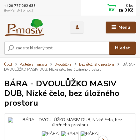
0
ks
+420 777 062 638
za
0 Kč
(Po-Pá, 8-16 hod.)
Menu
Hledat
Úvod
Postele z masivu
Dvoulůžka
Bez úložného prostoru
BÁRA -
DVOULŮŽKO MASIV DUB, Nízké čelo, bez úložného prostoru
BÁRA - DVOULŮŽKO MASIV
DUB, Nízké čelo, bez úložného
prostoru