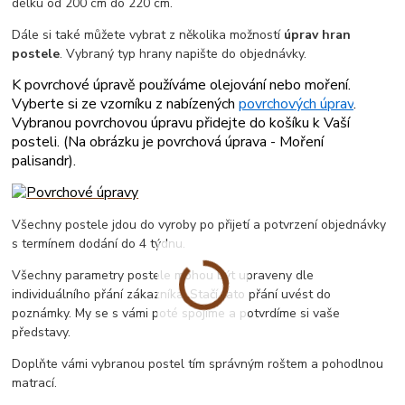
délku od 200 cm do 220 cm.
Dále si také můžete vybrat z několika možností
úprav hran
postele
. Vybraný typ hrany napište do objednávky.
K povrchové úpravě používáme olejování nebo moření.
Vyberte si ze vzorníku z nabízených
povrchových úprav
.
Vybranou povrchovou úpravu přidejte do košíku k Vaší
posteli. (
Na obrázku je povrchová úprava - Moření
palisandr
).
Všechny postele jdou do vyroby po přijetí a potvrzení objednávky
s termínem dodání do 4 týdnu.
Všechny parametry postele mohou být upraveny dle
individuálního přání zákazníka. Stačí tato přání uvést do
poznámky. My se s vámi poté spojíme a potvrdíme si vaše
představy.
Doplňte vámi vybranou postel tím správným roštem a pohodlnou
matrací.