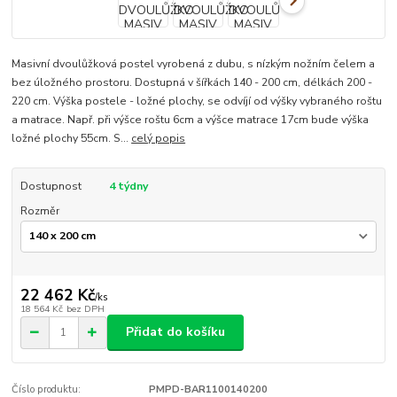
Masivní dvoulůžková postel vyrobená z dubu, s nízkým nožním čelem a
bez úložného prostoru. Dostupná v šířkách 140 - 200 cm, délkách 200 -
220 cm. Výška postele - ložné plochy, se odvíjí od výšky vybraného roštu
a matrace. Např. při výšce roštu 6cm a výšce matrace 17cm bude výška
ložné plochy 55cm. S...
celý popis
Dostupnost
4 týdny
Rozměr
22 462 Kč
/
ks
18 564 Kč
bez DPH
Přidat do košíku
Číslo produktu:
PMPD-BAR1100140200