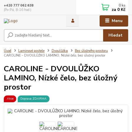
0
ks
+420 777 062 638
za
0 Kč
(Po-Pá, 8-16 hod.)
Menu
Hledat
Úvod
Laminové postele
Dvoulůžka
Bez úložného prostoru
CAROLINE - DVOULŮŽKO LAMINO, Nízké čelo, bez úložný prostor
CAROLINE - DVOULŮŽKO
LAMINO, Nízké čelo, bez úložný
prostor
Akce
Doprava ZDARMA