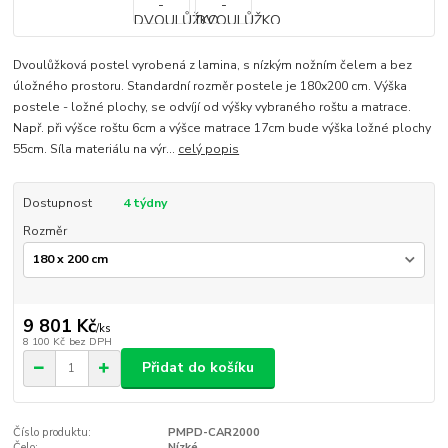
Dvoulůžková postel vyrobená z lamina, s nízkým nožním čelem a bez
úložného prostoru. Standardní rozměr postele je 180x200 cm. Výška
postele - ložné plochy, se odvíjí od výšky vybraného roštu a matrace.
Např. při výšce roštu 6cm a výšce matrace 17cm bude výška ložné plochy
55cm. Síla materiálu na výr...
celý popis
Dostupnost
4 týdny
Rozměr
9 801 Kč
/
ks
8 100 Kč
bez DPH
Přidat do košíku
Číslo produktu:
PMPD-CAR2000
Čelo:
Nízké