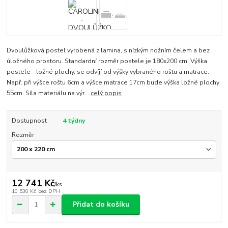
Dvoulůžková postel vyrobená z lamina, s nízkým nožním čelem a bez
úložného prostoru. Standardní rozměr postele je 180x200 cm. Výška
postele - ložné plochy, se odvíjí od výšky vybraného roštu a matrace.
Např. při výšce roštu 6cm a výšce matrace 17cm bude výška ložné plochy
55cm. Síla materiálu na výr...
celý popis
Dostupnost
4 týdny
Rozměr
12 741 Kč
/
ks
10 530 Kč
bez DPH
Přidat do košíku