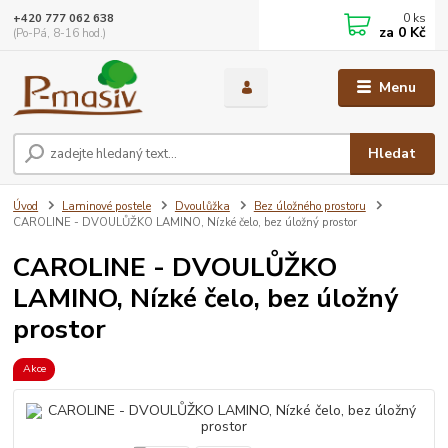
0
ks
+420 777 062 638
za
0 Kč
(Po-Pá, 8-16 hod.)
Menu
Hledat
Úvod
Laminové postele
Dvoulůžka
Bez úložného prostoru
CAROLINE - DVOULŮŽKO LAMINO, Nízké čelo, bez úložný prostor
CAROLINE - DVOULŮŽKO
LAMINO, Nízké čelo, bez úložný
prostor
Akce