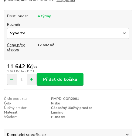
Dostupnost
4 týdny
Rozměr
Cena před
12 682 Kč
slevou
11 642 Kč
/
ks
9 621 Kč
bez DPH
Přidat do košíku
Číslo produktu:
PMPD-COR2001
Čelo:
Nízké
Úložný prostor:
Částečný úložný prostor
Materiál:
Lamino
Výrobce:
P-masiv
Kompletní specifikace