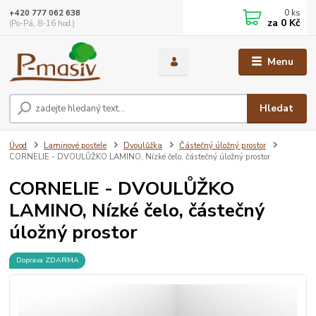
0
ks
+420 777 062 638
za
0 Kč
(Po-Pá, 8-16 hod.)
Menu
Hledat
Úvod
Laminové postele
Dvoulůžka
Částečný úložný prostor
CORNELIE - DVOULŮŽKO LAMINO, Nízké čelo, částečný úložný prostor
CORNELIE - DVOULŮŽKO
LAMINO, Nízké čelo, částečný
úložný prostor
Doprava ZDARMA