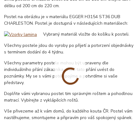
délku od 200 cm do 220 cm.
Postel na obrázku je v materiálu EGGER H3154 ST36 DUB
CHARLESTON. Postel je dostupná v následujících materiálech:
Vybraný materiál vložte do košíku k posteli.
Všechny postele jdou do vyroby po přijetí a potvrzení objednávky
s termínem dodání do 4 týdnu.
Všechny parametry postele mohou být upraveny dle
individuálního přání zákazníka. Stačí tato přání uvést do
poznámky. My se s vámi poté spojíme a potvrdíme si vaše
představy.
Doplňte vámi vybranou postel tím správným roštem a pohodlnou
matrací. Vybírejte z vyklápěcích roštů.
Vše přivezeme až k vám domů, do každého kouta ČR. Postel vám
nastěhujeme, smontujeme a připravím pro váš spokojený spánek.