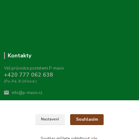
Kontakty
Váš průvodce postelemi P-masiv
+420 777 062 638
(Po-Pá, 8-16 hod.)
info@p-masiv.cz
Souhlasím
Nastavení
© P-masiv 2020
Souhlas můžete odmítnout
zde
.