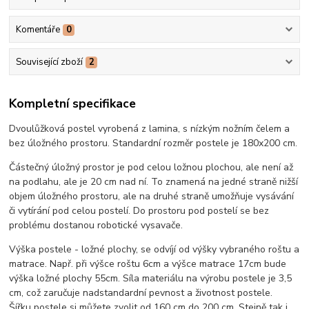
Komentáře
0
Související zboží
2
Kompletní specifikace
Dvoulůžková postel vyrobená z lamina, s nízkým nožním čelem a
bez úložného prostoru. Standardní rozměr postele je 180x200 cm.
Částečný úložný prostor je pod celou ložnou plochou, ale není až
na podlahu, ale je 20 cm nad ní. To znamená na jedné straně nižší
objem úložného prostoru, ale na druhé straně umožňuje vysávání
či vytírání pod celou postelí. Do prostoru pod postelí se bez
problému dostanou robotické vysavače.
Výška postele - ložné plochy, se odvíjí od výšky vybraného roštu a
matrace. Např. při výšce roštu 6cm a výšce matrace 17cm bude
výška ložné plochy 55cm. Síla materiálu na výrobu postele je 3,5
cm, což zaručuje nadstandardní pevnost a životnost postele.
Šířku postele si můžete zvolit od 160 cm do 200 cm. Stejně tak i