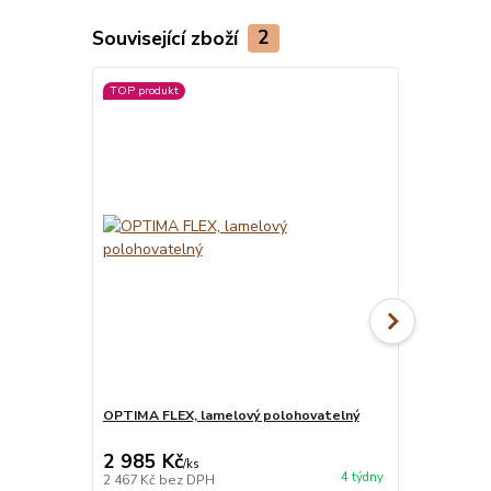
Související zboží
2
TOP produkt
OPTIMA FLEX, lamelový polohovatelný
MATRACE BLU
matrace
2 985 Kč
7 850 Kč
/
ks
4 týdny
2 467 Kč
bez DPH
6 488 Kč
bez