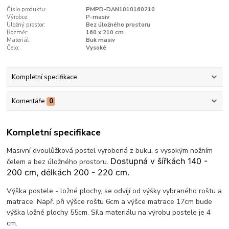
Číslo produktu:
PMPD-DAN1010160210
Výrobce:
P-masiv
Úložný prostor:
Bez úložného prostoru
Rozměr:
160 x 210 cm
Materiál:
Buk masiv
Čelo:
Vysoké
Kompletní specifikace
Komentáře
0
Kompletní specifikace
Masivní dvoulůžková postel vyrobená z buku, s vysokým nožním
Dostupná v šířkách 140 -
čelem a bez úložného prostoru.
200 cm, délkách 200 - 220 cm.
Výška postele - ložné plochy, se odvíjí od výšky vybraného roštu a
matrace. Např. při výšce roštu 6cm a výšce matrace 17cm bude
výška ložné plochy 55cm. Síla materiálu na výrobu postele je 4
cm.