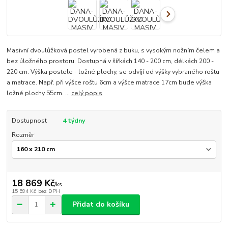
Masivní dvoulůžková postel vyrobená z buku, s vysokým nožním čelem a
bez úložného prostoru. Dostupná v šířkách 140 - 200 cm, délkách 200 -
220 cm. Výška postele - ložné plochy, se odvíjí od výšky vybraného roštu
a matrace. Např. při výšce roštu 6cm a výšce matrace 17cm bude výška
ložné plochy 55cm. ...
celý popis
Dostupnost
4 týdny
Rozměr
18 869 Kč
/
ks
15 594 Kč
bez DPH
Přidat do košíku