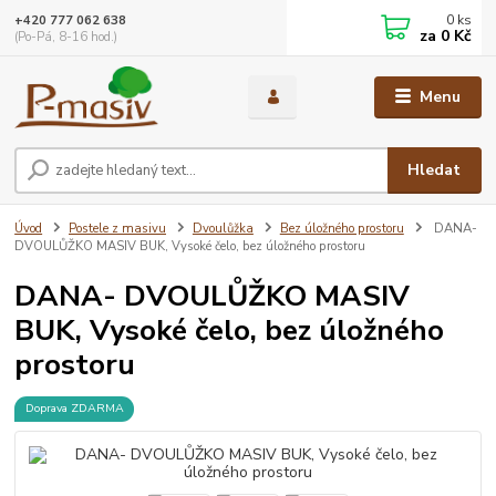
0
ks
+420 777 062 638
za
0 Kč
(Po-Pá, 8-16 hod.)
Menu
Hledat
Úvod
Postele z masivu
Dvoulůžka
Bez úložného prostoru
DANA-
DVOULŮŽKO MASIV BUK, Vysoké čelo, bez úložného prostoru
DANA- DVOULŮŽKO MASIV
BUK, Vysoké čelo, bez úložného
prostoru
Doprava ZDARMA