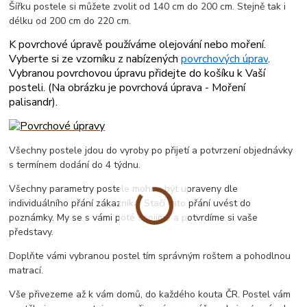
Šířku postele si můžete zvolit od 140 cm do 200 cm. Stejně tak i
délku od 200 cm do 220 cm.
K povrchové úpravě používáme olejování nebo moření.
Vyberte si ze vzorníku z nabízených
povrchových úprav
.
Vybranou povrchovou úpravu přidejte do košíku k Vaší
posteli. (
Na obrázku je povrchová úprava - Moření
palisandr
).
Všechny postele jdou do vyroby po přijetí a potvrzení objednávky
s termínem dodání do 4 týdnu.
Všechny parametry postele mohou být upraveny dle
individuálního přání zákazníka. Stačí tato přání uvést do
poznámky. My se s vámi poté spojíme a potvrdíme si vaše
představy.
Doplňte vámi vybranou postel tím správným roštem a pohodlnou
matrací.
Vše přivezeme až k vám domů, do každého kouta ČR. Postel vám