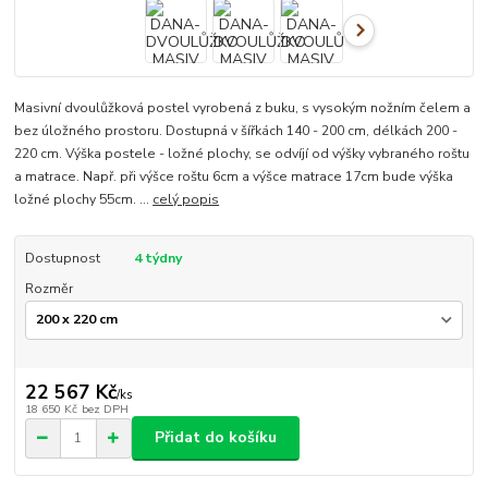
Masivní dvoulůžková postel vyrobená z buku, s vysokým nožním čelem a
bez úložného prostoru. Dostupná v šířkách 140 - 200 cm, délkách 200 -
220 cm. Výška postele - ložné plochy, se odvíjí od výšky vybraného roštu
a matrace. Např. při výšce roštu 6cm a výšce matrace 17cm bude výška
ložné plochy 55cm. ...
celý popis
Dostupnost
4 týdny
Rozměr
22 567 Kč
/
ks
18 650 Kč
bez DPH
Přidat do košíku