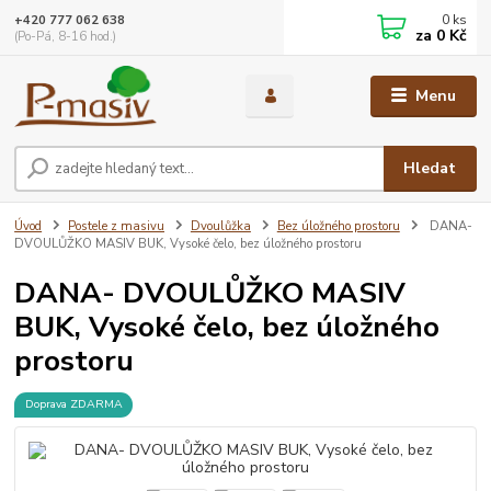
0
ks
+420 777 062 638
za
0 Kč
(Po-Pá, 8-16 hod.)
Menu
Hledat
Úvod
Postele z masivu
Dvoulůžka
Bez úložného prostoru
DANA-
DVOULŮŽKO MASIV BUK, Vysoké čelo, bez úložného prostoru
DANA- DVOULŮŽKO MASIV
BUK, Vysoké čelo, bez úložného
prostoru
Doprava ZDARMA