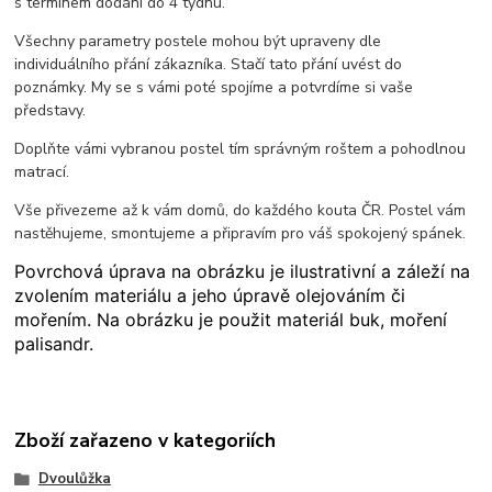
s termínem dodání do 4 týdnu.
Všechny parametry postele mohou být upraveny dle
individuálního přání zákazníka. Stačí tato přání uvést do
poznámky. My se s vámi poté spojíme a potvrdíme si vaše
představy.
Doplňte vámi vybranou postel tím správným roštem a pohodlnou
matrací.
Vše přivezeme až k vám domů, do každého kouta ČR. Postel vám
nastěhujeme, smontujeme a připravím pro váš spokojený spánek.
Povrchová úprava na obrázku je ilustrativní a záleží na
zvolením materiálu a jeho úpravě olejováním či
mořením. Na obrázku je použit materiál buk, moření
palisandr.
Zboží zařazeno v kategoriích
Dvoulůžka