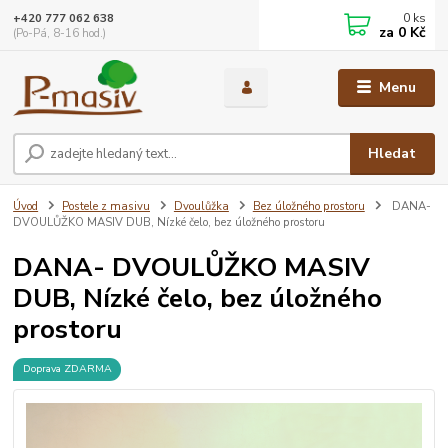
0
ks
+420 777 062 638
za
0 Kč
(Po-Pá, 8-16 hod.)
Menu
Hledat
Úvod
Postele z masivu
Dvoulůžka
Bez úložného prostoru
DANA-
DVOULŮŽKO MASIV DUB, Nízké čelo, bez úložného prostoru
DANA- DVOULŮŽKO MASIV
DUB, Nízké čelo, bez úložného
prostoru
Doprava ZDARMA