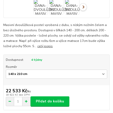
Masivní dvoulůžková postel vyrobená z dubu, s nízkým nožním čelem a
bez úložného prostoru. Dostupná v šířkách 140 - 200 cm, délkách 200 -
220 cm. Výška postele - ložné plochy, se odvíjí od výšky vybraného roštu
a matrace. Např. při výšce roštu 6cm a výšce matrace 17cm bude výška
ložné plochy 55cm. S...
celý popis
Dostupnost
4 týdny
Rozměr
22 533 Kč
/
ks
18 622 Kč
bez DPH
Přidat do košíku