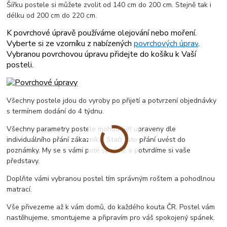
Šířku postele si můžete zvolit od 140 cm do 200 cm. Stejně tak i
délku od 200 cm do 220 cm.
K povrchové úpravě používáme olejování nebo moření.
Vyberte si ze vzorníku z nabízených
povrchových úprav
.
Vybranou povrchovou úpravu přidejte do košíku k Vaší
posteli.
Všechny postele jdou do vyroby po přijetí a potvrzení objednávky
s termínem dodání do 4 týdnu.
Všechny parametry postele mohou být upraveny dle
individuálního přání zákazníka. Stačí tato přání uvést do
poznámky. My se s vámi poté spojíme a potvrdíme si vaše
představy.
Doplňte vámi vybranou postel tím správným roštem a pohodlnou
matrací.
Vše přivezeme až k vám domů, do každého kouta ČR. Postel vám
nastěhujeme, smontujeme a připravím pro váš spokojený spánek.