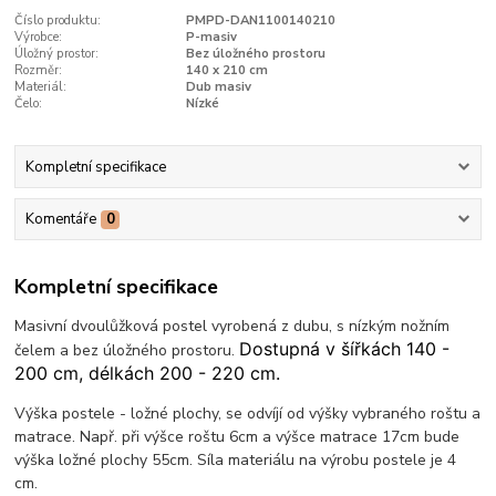
Číslo produktu:
PMPD-DAN1100140210
Výrobce:
P-masiv
Úložný prostor:
Bez úložného prostoru
Rozměr:
140 x 210 cm
Materiál:
Dub masiv
Čelo:
Nízké
Kompletní specifikace
Komentáře
0
Kompletní specifikace
Masivní dvoulůžková postel vyrobená z dubu, s nízkým nožním
Dostupná v šířkách 140 -
čelem a bez úložného prostoru.
200 cm, délkách 200 - 220 cm.
Výška postele - ložné plochy, se odvíjí od výšky vybraného roštu a
matrace. Např. při výšce roštu 6cm a výšce matrace 17cm bude
výška ložné plochy 55cm. Síla materiálu na výrobu postele je 4
cm.