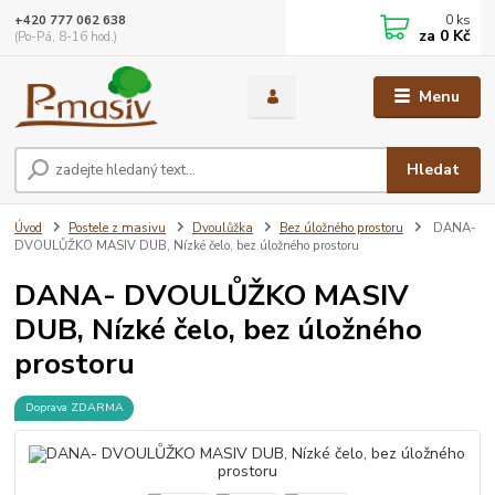
0
ks
+420 777 062 638
za
0 Kč
(Po-Pá, 8-16 hod.)
Menu
Hledat
Úvod
Postele z masivu
Dvoulůžka
Bez úložného prostoru
DANA-
DVOULŮŽKO MASIV DUB, Nízké čelo, bez úložného prostoru
DANA- DVOULŮŽKO MASIV
DUB, Nízké čelo, bez úložného
prostoru
Doprava ZDARMA