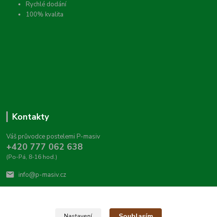
Rychlé dodání
100% kvalita
Kontakty
Váš průvodce postelemi P-masiv
+420 777 062 638
(Po-Pá, 8-16 hod.)
info@p-masiv.cz
Souhlasím
Nastavení