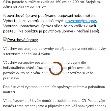
Šířku postele si můžete zvolit od 160 cm do 200 cm. Stejně tak i
délku od 200 cm do 220 cm.
K povrchové úpravě používáme olejování nebo moření.
Vyberte si ze vzorníku z nabízených
povrchových úprav
.
Vybranou povrchovou úpravu přidejte do košíku k Vaší
posteli. (
Na obrázku je povrchová úprava - Moření šedá
).
Všechny postele jdou do vyroby po přijetí a potvrzení objednávky
s termínem dodání do 4 týdnu.
Všechny parametry postele mohou být upraveny dle
individuálního přání zákazníka. Stačí tato přání uvést do
poznámky. My se s vámi poté spojíme a potvrdíme si vaše
představy.
Doplňte vámi vybranou postel tím správným roštem a pohodlnou
matrací.
Vše přivezeme až k vám domů, do každého kouta ČR. Postel vám
nastěhujeme, smontujeme a připravíme pro váš spokojený spánek.