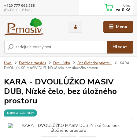
0
ks
+420 777 062 638
za
0 Kč
(Po-Pá, 8-16 hod.)
Menu
Hledat
Úvod
Postele z masivu
Dvoulůžka
Bez úložného prostoru
KARA -
DVOULŮŽKO MASIV DUB, Nízké čelo, bez úložného prostoru
KARA - DVOULŮŽKO MASIV
DUB, Nízké čelo, bez úložného
prostoru
Doprava ZDARMA