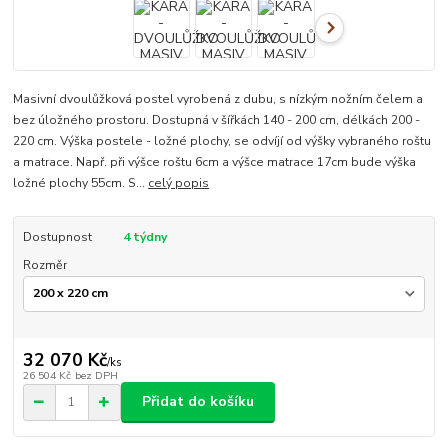
Masivní dvoulůžková postel vyrobená z dubu, s nízkým nožním čelem a
bez úložného prostoru. Dostupná v šířkách 140 - 200 cm, délkách 200 -
220 cm. Výška postele - ložné plochy, se odvíjí od výšky vybraného roštu
a matrace. Např. při výšce roštu 6cm a výšce matrace 17cm bude výška
ložné plochy 55cm. S...
celý popis
Dostupnost
4 týdny
Rozměr
32 070 Kč
/
ks
26 504 Kč
bez DPH
Přidat do košíku