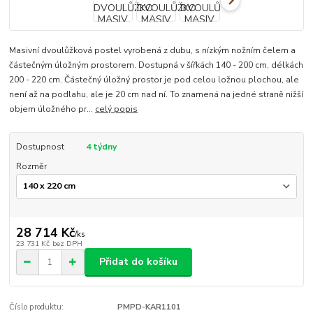
Masivní dvoulůžková postel vyrobená z dubu, s nízkým nožním čelem a
částečným úložným prostorem. Dostupná v šířkách 140 - 200 cm, délkách
200 - 220 cm. Částečný úložný prostor je pod celou ložnou plochou, ale
není až na podlahu, ale je 20 cm nad ní. To znamená na jedné straně nižší
objem úložného pr...
celý popis
Dostupnost
4 týdny
Rozměr
28 714 Kč
/
ks
23 731 Kč
bez DPH
Přidat do košíku
Číslo produktu:
PMPD-KAR1101