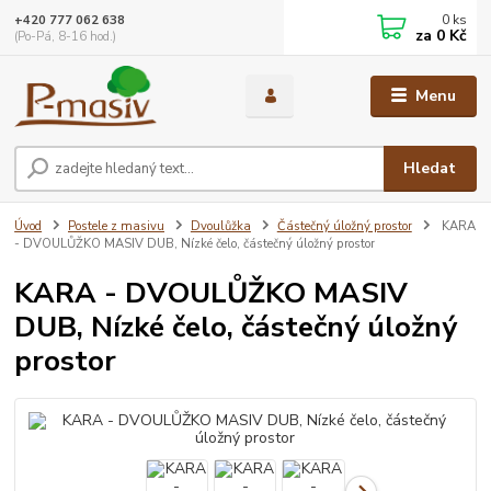
0
ks
+420 777 062 638
za
0 Kč
(Po-Pá, 8-16 hod.)
Menu
Hledat
Úvod
Postele z masivu
Dvoulůžka
Částečný úložný prostor
KARA
- DVOULŮŽKO MASIV DUB, Nízké čelo, částečný úložný prostor
KARA - DVOULŮŽKO MASIV
DUB, Nízké čelo, částečný úložný
prostor