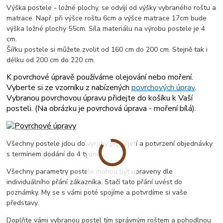
Výška postele - ložné plochy, se odvíjí od výšky vybraného roštu a
matrace. Např. při výšce roštu 6cm a výšce matrace 17cm bude
výška ložné plochy 55cm. Síla materiálu na výrobu postele je 4
cm.
Šířku postele si můžete zvolit od 160 cm do 200 cm. Stejně tak i
délku od 200 cm do 220 cm.
K povrchové úpravě používáme olejování nebo moření.
Vyberte si ze vzorníku z nabízených
povrchových úprav
.
Vybranou povrchovou úpravu přidejte do košíku k Vaší
posteli. (
Na obrázku je povrchová úprava - moření bílá
).
Všechny postele jdou do vyroby po přijetí a potvrzení objednávky
s termínem dodání do 4 týdnu.
Všechny parametry postele mohou být upraveny dle
individuálního přání zákazníka. Stačí tato přání uvést do
poznámky. My se s vámi poté spojíme a potvrdíme si vaše
představy.
Doplňte vámi vybranou postel tím správným roštem a pohodlnou