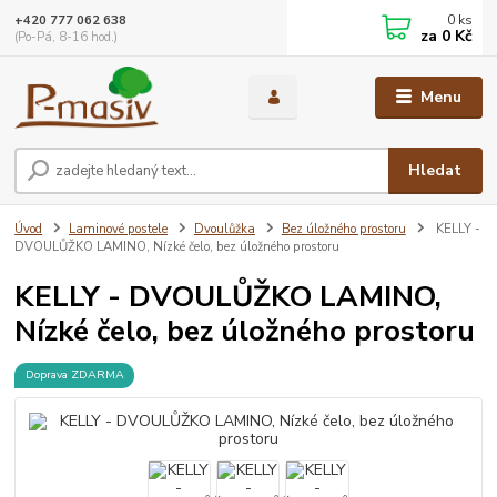
0
ks
+420 777 062 638
za
0 Kč
(Po-Pá, 8-16 hod.)
Menu
Hledat
Úvod
Laminové postele
Dvoulůžka
Bez úložného prostoru
KELLY -
DVOULŮŽKO LAMINO, Nízké čelo, bez úložného prostoru
KELLY - DVOULŮŽKO LAMINO,
Nízké čelo, bez úložného prostoru
Doprava ZDARMA