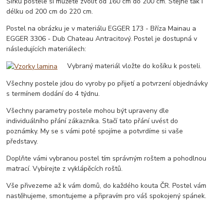
Šířku postele si můžete zvolit od 160 cm do 200 cm. Stejně tak i
délku od 200 cm do 220 cm.
Postel na obrázku je v materiálu EGGER 173 - Bříza Mainau a
EGGER 3306 - Dub Chateau Antracitový. Postel je dostupná v
následujících materiálech:
Vybraný materiál vložte do košíku k posteli.
Všechny postele jdou do vyroby po přijetí a potvrzení objednávky
s termínem dodání do 4 týdnu.
Všechny parametry postele mohou být upraveny dle
individuálního přání zákazníka. Stačí tato přání uvést do
poznámky. My se s vámi poté spojíme a potvrdíme si vaše
představy.
Doplňte vámi vybranou postel tím správným roštem a pohodlnou
matrací. Vybírejte z vyklápěcích roštů.
Vše přivezeme až k vám domů, do každého kouta ČR. Postel vám
nastěhujeme, smontujeme a připravím pro váš spokojený spánek.