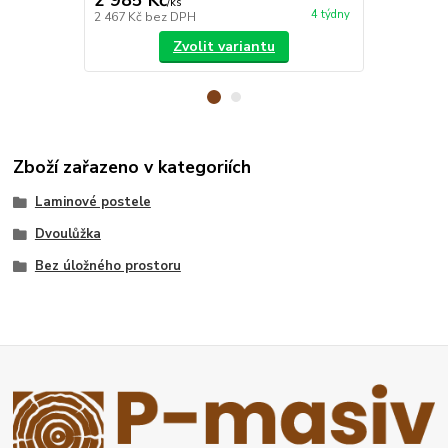
/
ks
4 týdny
2 467 Kč
bez DPH
6 488 Kč
bez
Zvolit variantu
Zboží zařazeno v kategoriích
Laminové postele
Dvoulůžka
Bez úložného prostoru