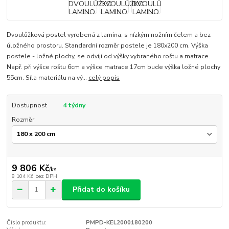
Dvoulůžková postel vyrobená z lamina, s nízkým nožním čelem a bez
úložného prostoru. Standardní rozměr postele je 180x200 cm. Výška
postele - ložné plochy, se odvíjí od výšky vybraného roštu a matrace.
Např. při výšce roštu 6cm a výšce matrace 17cm bude výška ložné plochy
55cm. Síla materiálu na vý...
celý popis
Dostupnost
4 týdny
Rozměr
9 806 Kč
/
ks
8 104 Kč
bez DPH
Přidat do košíku
Číslo produktu:
PMPD-KEL2000180200