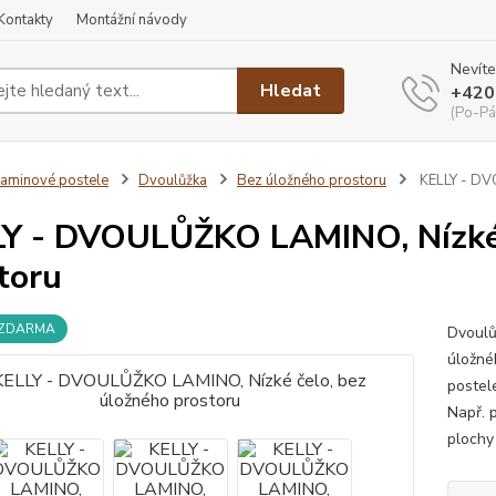
Kontakty
Montážní návody
Nevíte
Hledat
+420
(Po-Pá
aminové postele
Dvoulůžka
Bez úložného prostoru
KELLY - DV
Y - DVOULŮŽKO LAMINO, Nízké 
toru
 ZDARMA
Dvoulů
úložné
postel
Např. 
plochy 