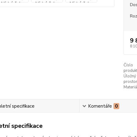
Dos
Ro
9 
8 1
Číslo
produkt
Úložný
prostor
Materiá
etní specifikace
Komentáře
0
tní specifikace