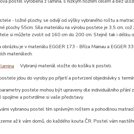
ová postel vyrobená z lamina, s nízkým nožním čelem a bez úlo
tele - ložné plochy, se odvíjí od výšky vybraného roštu a matr
né plochy 55cm. Síla materiálu na výrobu postele je 3,5 cm, což
tele si můžete zvolit od 160 cm do 200 cm. Stejně tak i délku
a obrázku je v materiálu EGGER 173 - Bříza Mainau a EGGER 330
cích materiálech:
Vybraný materiál vložte do košíku k posteli.
ostele jdou do vyroby po přijetí a potvrzení objednávky s term
arametry postele mohou být upraveny dle individuálního přání z
 spojíme a potvrdíme si vaše představy.
ámi vybranou postel tím správným roštem a pohodlnou matrací. 
ezeme až k vám domů, do každého kouta ČR. Postel vám nastěhu