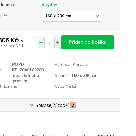
tupnost
4 týdny
změr
806 Kč
/
ks
Přidat do košíku
04 Kč
bez DPH
PMPD-
Výrobce:
P-masiv
u:
KEL2000160200
Bez úložného
Rozměr:
160 x 200 cm
:
prostoru
l:
Lamino
Čelo:
Nízké
Související zboží
2