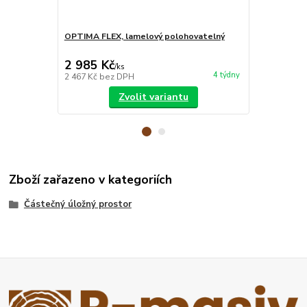
OPTIMA FLEX, lamelový polohovatelný
MATRACE BLU
matrace
2 985 Kč
7 850 Kč
/
ks
4 týdny
2 467 Kč
bez DPH
6 488 Kč
bez
Zvolit variantu
Zboží zařazeno v kategoriích
Částečný úložný prostor