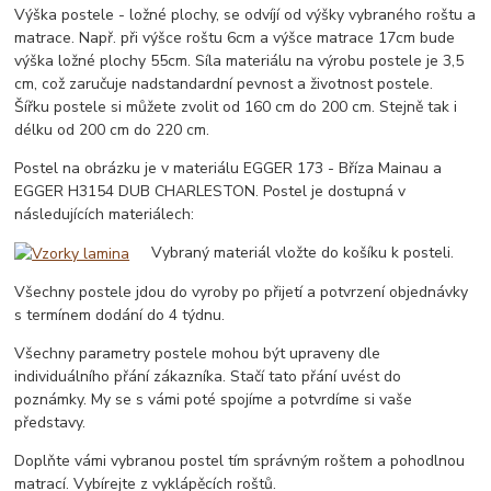
Výška postele - ložné plochy, se odvíjí od výšky vybraného roštu a
matrace. Např. při výšce roštu 6cm a výšce matrace 17cm bude
výška ložné plochy 55cm. Síla materiálu na výrobu postele je 3,5
cm, což zaručuje nadstandardní pevnost a životnost postele.
Šířku postele si můžete zvolit od 160 cm do 200 cm. Stejně tak i
délku od 200 cm do 220 cm.
Postel na obrázku je v materiálu EGGER 173 - Bříza Mainau a
EGGER H3154 DUB CHARLESTON. Postel je dostupná v
následujících materiálech:
Vybraný materiál vložte do košíku k posteli.
Všechny postele jdou do vyroby po přijetí a potvrzení objednávky
s termínem dodání do 4 týdnu.
Všechny parametry postele mohou být upraveny dle
individuálního přání zákazníka. Stačí tato přání uvést do
poznámky. My se s vámi poté spojíme a potvrdíme si vaše
představy.
Doplňte vámi vybranou postel tím správným roštem a pohodlnou
matrací. Vybírejte z vyklápěcích roštů.