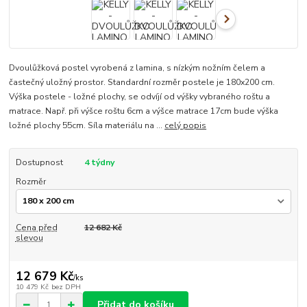
Dvoulůžková postel vyrobená z lamina, s nízkým nožním čelem a
častečný uložný prostor. Standardní rozměr postele je 180x200 cm.
Výška postele - ložné plochy, se odvíjí od výšky vybraného roštu a
matrace. Např. při výšce roštu 6cm a výšce matrace 17cm bude výška
ložné plochy 55cm. Síla materiálu na ...
celý popis
Dostupnost
4 týdny
Rozměr
Cena před
12 682 Kč
slevou
12 679 Kč
/
ks
10 479 Kč
bez DPH
Přidat do košíku