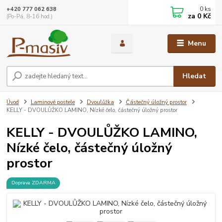
0
ks
+420 777 062 638
za
0 Kč
(Po-Pá, 8-16 hod.)
Menu
Hledat
Úvod
Laminové postele
Dvoulůžka
Částečný úložný prostor
KELLY - DVOULŮŽKO LAMINO, Nízké čelo, částečný úložný prostor
KELLY - DVOULŮŽKO LAMINO,
Nízké čelo, částečný úložný
prostor
Doprava ZDARMA