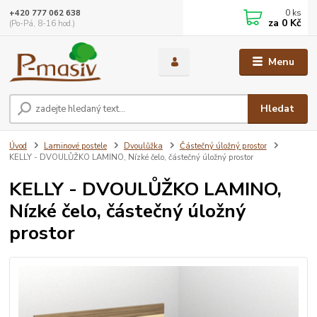
0
ks
+420 777 062 638
za
0 Kč
(Po-Pá, 8-16 hod.)
Menu
Hledat
Úvod
Laminové postele
Dvoulůžka
Částečný úložný prostor
KELLY - DVOULŮŽKO LAMINO, Nízké čelo, částečný úložný prostor
KELLY - DVOULŮŽKO LAMINO,
Nízké čelo, částečný úložný
prostor