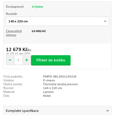
Dostupnost
4 týdny
Rozměr
Cena před
12 682 Kč
slevou
12 679 Kč
/
ks
10 479 Kč
bez DPH
Přidat do košíku
Číslo produktu:
PMPD-KEL2001140220
Výrobce:
P-masiv
Úložný prostor:
Částečný úložný prostor
Rozměr:
140 x 220 cm
Materiál:
Lamino
Čelo:
Nízké
Kompletní specifikace