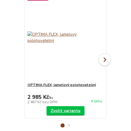
OPTIMA FLEX, lamelový polohovatelný
MATRACE BLU
matrace
2 985 Kč
7 850 Kč
/
ks
4 týdny
2 467 Kč
bez DPH
6 488 Kč
bez
Zvolit variantu