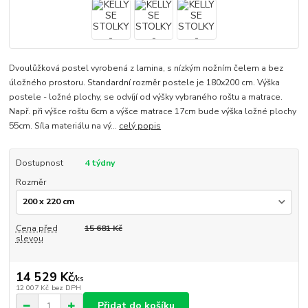
Dvoulůžková postel vyrobená z lamina, s nízkým nožním čelem a bez
úložného prostoru. Standardní rozměr postele je 180x200 cm. Výška
postele - ložné plochy, se odvíjí od výšky vybraného roštu a matrace.
Např. při výšce roštu 6cm a výšce matrace 17cm bude výška ložné plochy
55cm. Síla materiálu na vý...
celý popis
Dostupnost
4 týdny
Rozměr
Cena před
15 681 Kč
slevou
14 529 Kč
/
ks
12 007 Kč
bez DPH
Přidat do košíku