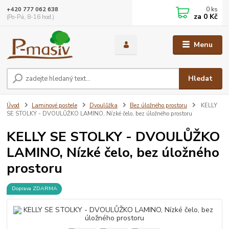
0
ks
+420 777 062 638
za
0 Kč
(Po-Pá, 8-16 hod.)
Menu
Hledat
Úvod
Laminové postele
Dvoulůžka
Bez úložného prostoru
KELLY
SE STOLKY - DVOULŮŽKO LAMINO, Nízké čelo, bez úložného prostoru
KELLY SE STOLKY - DVOULŮŽKO
LAMINO, Nízké čelo, bez úložného
prostoru
Doprava ZDARMA