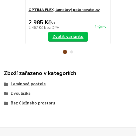
OPTIMA FLEX, lamelový polohovatelný
MATRACE BLU
matrace
2 985 Kč
7 850 Kč
/
ks
4 týdny
2 467 Kč
bez DPH
6 488 Kč
bez
Zvolit variantu
Zboží zařazeno v kategoriích
Laminové postele
Dvoulůžka
Bez úložného prostoru