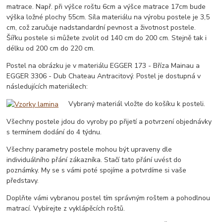
matrace. Např. při výšce roštu 6cm a výšce matrace 17cm bude
výška ložné plochy 55cm. Síla materiálu na výrobu postele je 3,5
cm, což zaručuje nadstandardní pevnost a životnost postele.
Šířku postele si můžete zvolit od 140 cm do 200 cm. Stejně tak i
délku od 200 cm do 220 cm.
Postel na obrázku je v materiálu EGGER 173 - Bříza Mainau a
EGGER 3306 - Dub Chateau Antracitový. Postel je dostupná v
následujících materiálech:
Vybraný materiál vložte do košíku k posteli.
Všechny postele jdou do vyroby po přijetí a potvrzení objednávky
s termínem dodání do 4 týdnu.
Všechny parametry postele mohou být upraveny dle
individuálního přání zákazníka. Stačí tato přání uvést do
poznámky. My se s vámi poté spojíme a potvrdíme si vaše
představy.
Doplňte vámi vybranou postel tím správným roštem a pohodlnou
matrací. Vybírejte z vyklápěcích roštů.