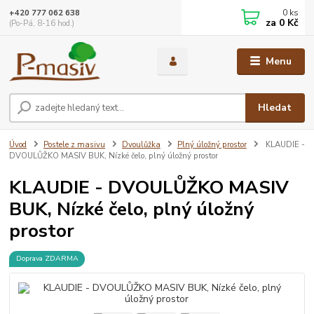
0
ks
+420 777 062 638
za
0 Kč
(Po-Pá, 8-16 hod.)
Menu
Hledat
Úvod
Postele z masivu
Dvoulůžka
Plný úložný prostor
KLAUDIE -
DVOULŮŽKO MASIV BUK, Nízké čelo, plný úložný prostor
KLAUDIE - DVOULŮŽKO MASIV
BUK, Nízké čelo, plný úložný
prostor
Doprava ZDARMA