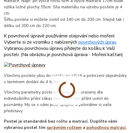
matrace. Např. při výšce roštu 6cm a výšce matrace 17cm bude
výška ložné plochy 55cm. Síla materiálu na výrobu postele je 4
cm.
Šířku postele si můžete zvolit od 140 cm do 200 cm. Stejně tak i
délku od 200 cm do 220 cm.
K povrchové úpravě používáme olejování nebo moření.
Vyberte si ze vzorníku z nabízených
povrchových úprav
.
Vybranou povrchovou úpravu přidejte do košíku k Vaší
posteli. (
Na obrázku je povrchová úprava - Moření kaštan
).
Všechny postele jdou do vyroby po přijetí a potvrzení objednávky
s termínem dodání do 4 týdnu.
Všechny parametry postele mohou být upraveny dle
individuálního přání zákazníka. Stačí tato přání uvést do
poznámky. My se s vámi poté spojíme a potvrdíme si vaše
představy.
Postel je standardně bez roštu a matrací. Doplňte vámi
vybranou postel tím
správným roštem
a
pohodlnou matrací
.