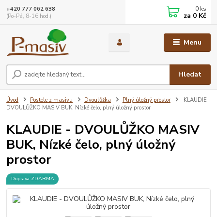
0
ks
+420 777 062 638
za
0 Kč
(Po-Pá, 8-16 hod.)
Menu
Hledat
Úvod
Postele z masivu
Dvoulůžka
Plný úložný prostor
KLAUDIE -
DVOULŮŽKO MASIV BUK, Nízké čelo, plný úložný prostor
KLAUDIE - DVOULŮŽKO MASIV
BUK, Nízké čelo, plný úložný
prostor
Doprava ZDARMA