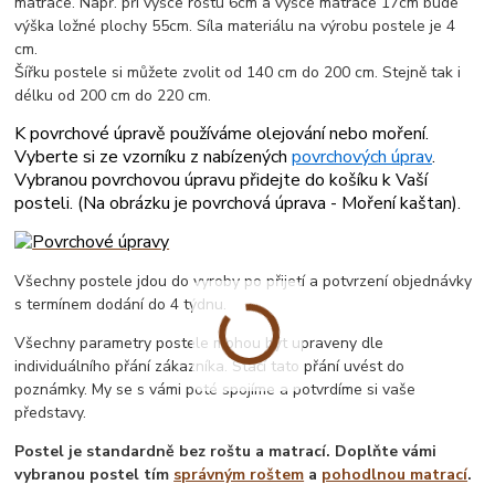
matrace. Např. při výšce roštu 6cm a výšce matrace 17cm bude
výška ložné plochy 55cm. Síla materiálu na výrobu postele je 4
cm.
Šířku postele si můžete zvolit od 140 cm do 200 cm. Stejně tak i
délku od 200 cm do 220 cm.
K povrchové úpravě používáme olejování nebo moření.
Vyberte si ze vzorníku z nabízených
povrchových úprav
.
Vybranou povrchovou úpravu přidejte do košíku k Vaší
posteli. (
Na obrázku je povrchová úprava - Moření kaštan
).
Všechny postele jdou do vyroby po přijetí a potvrzení objednávky
s termínem dodání do 4 týdnu.
Všechny parametry postele mohou být upraveny dle
individuálního přání zákazníka. Stačí tato přání uvést do
poznámky. My se s vámi poté spojíme a potvrdíme si vaše
představy.
Postel je standardně bez roštu a matrací. Doplňte vámi
vybranou postel tím
správným roštem
a
pohodlnou matrací
.