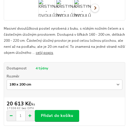
Masivní dvoulůžková postel vyrobená z buku, s nízkým nožním čelem a s
částečným úložným prostorem. Dostupná v šířkách 160 - 200 cm, délkách
200 - 220 cm. Částečný úložný prostor je pod celou ložnou plochou, ale
není až na podlahu, ale je 20 cm nad ní. To znamená na jedné straně nižší
objem úložného ...
celý popis
Dostupnost
4 týdny
Rozměr
20 613 Kč
/
ks
17 036 Kč
bez DPH
Přidat do košíku