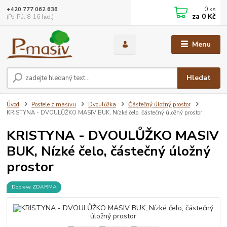
0
ks
+420 777 062 638
za
0 Kč
(Po-Pá, 8-16 hod.)
Menu
Hledat
Úvod
Postele z masivu
Dvoulůžka
Částečný úložný prostor
KRISTYNA - DVOULŮŽKO MASIV BUK, Nízké čelo, částečný úložný prostor
KRISTYNA - DVOULŮŽKO MASIV
BUK, Nízké čelo, částečný úložný
prostor
Doprava ZDARMA