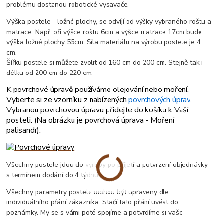
problému dostanou robotické vysavače.
Výška postele - ložné plochy, se odvíjí od výšky vybraného roštu a
matrace. Např. při výšce roštu 6cm a výšce matrace 17cm bude
výška ložné plochy 55cm. Síla materiálu na výrobu postele je 4
cm.
Šířku postele si můžete zvolit od 160 cm do 200 cm. Stejně tak i
délku od 200 cm do 220 cm.
K povrchové úpravě používáme olejování nebo moření.
Vyberte si ze vzorníku z nabízených
povrchových úprav
.
Vybranou povrchovou úpravu přidejte do košíku k Vaší
posteli. (
Na obrázku je povrchová úprava - Moření
palisandr
).
Všechny postele jdou do vyroby po přijetí a potvrzení objednávky
s termínem dodání do 4 týdnu.
Všechny parametry postele mohou být upraveny dle
individuálního přání zákazníka. Stačí tato přání uvést do
poznámky. My se s vámi poté spojíme a potvrdíme si vaše