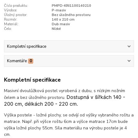
Číslo produktu:
PMPD-KRI1100140210
Výrobce:
P-masiv
Úložný prostor:
Bez úložného prostoru
Rozměr:
140 x 210 cm
Materiál:
Dub masiv
Čelo:
Nízké
Kompletní specifikace
Komentáře
0
Kompletní specifikace
Masivní dvoulůžková postel vyrobená z dubu, s nízkým nožním
Dostupná v šířkách 140 -
čelem a bez úložného prostoru.
200 cm, délkách 200 - 220 cm.
Výška postele - ložné plochy, se odvíjí od výšky vybraného roštu a
matrace. Např. při výšce roštu 6cm a výšce matrace 17cm bude
výška ložné plochy 55cm. Síla materiálu na výrobu postele je 4
cm.