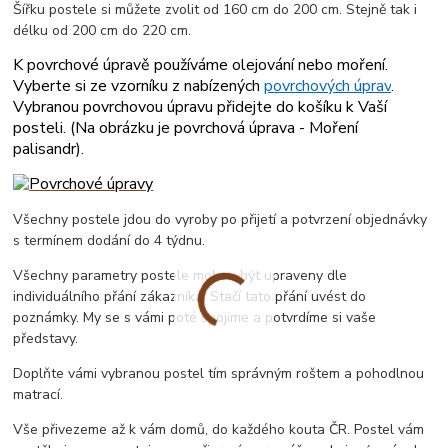
Šířku postele si můžete zvolit od 160 cm do 200 cm. Stejně tak i
délku od 200 cm do 220 cm.
K povrchové úpravě používáme olejování nebo moření.
Vyberte si ze vzorníku z nabízených
povrchových úprav
.
Vybranou povrchovou úpravu přidejte do košíku k Vaší
posteli. (
Na obrázku je povrchová úprava - Moření
palisandr
).
Všechny postele jdou do vyroby po přijetí a potvrzení objednávky
s termínem dodání do 4 týdnu.
Všechny parametry postele mohou být upraveny dle
individuálního přání zákazníka. Stačí tato přání uvést do
poznámky. My se s vámi poté spojíme a potvrdíme si vaše
představy.
Doplňte vámi vybranou postel tím správným roštem a pohodlnou
matrací.
Vše přivezeme až k vám domů, do každého kouta ČR. Postel vám