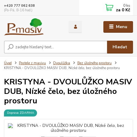
0
ks
+420 777 062 638
za
0 Kč
(Po-Pá, 8-16 hod.)
Menu
Hledat
Úvod
Postele z masivu
Dvoulůžka
Bez úložného prostoru
KRISTYNA - DVOULŮŽKO MASIV DUB, Nízké čelo, bez úložného prostoru
KRISTYNA - DVOULŮŽKO MASIV
DUB, Nízké čelo, bez úložného
prostoru
Doprava ZDARMA