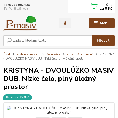
0
ks
+420 777 062 638
za
0 Kč
(Po-Pá, 8-16 hod.)
Menu
Hledat
Úvod
Postele z masivu
Dvoulůžka
Plný úložný prostor
KRISTYNA
- DVOULŮŽKO MASIV DUB, Nízké čelo, plný úložný prostor
KRISTYNA - DVOULŮŽKO MASIV
DUB, Nízké čelo, plný úložný
prostor
Doprava ZDARMA