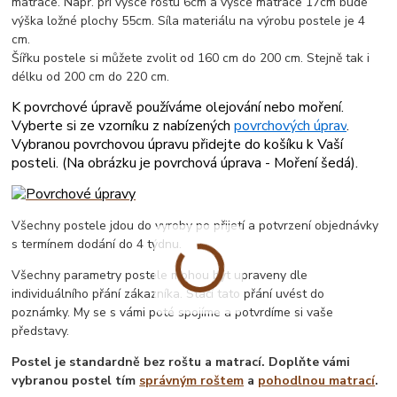
matrace. Např. při výšce roštu 6cm a výšce matrace 17cm bude
výška ložné plochy 55cm. Síla materiálu na výrobu postele je 4
cm.
Šířku postele si můžete zvolit od 160 cm do 200 cm. Stejně tak i
délku od 200 cm do 220 cm.
K povrchové úpravě používáme olejování nebo moření.
Vyberte si ze vzorníku z nabízených
povrchových úprav
.
Vybranou povrchovou úpravu přidejte do košíku k Vaší
posteli. (
Na obrázku je povrchová úprava - Moření šedá
).
Všechny postele jdou do vyroby po přijetí a potvrzení objednávky
s termínem dodání do 4 týdnu.
Všechny parametry postele mohou být upraveny dle
individuálního přání zákazníka. Stačí tato přání uvést do
poznámky. My se s vámi poté spojíme a potvrdíme si vaše
představy.
Postel je standardně bez roštu a matrací. Doplňte vámi
vybranou postel tím
správným roštem
a
pohodlnou matrací
.