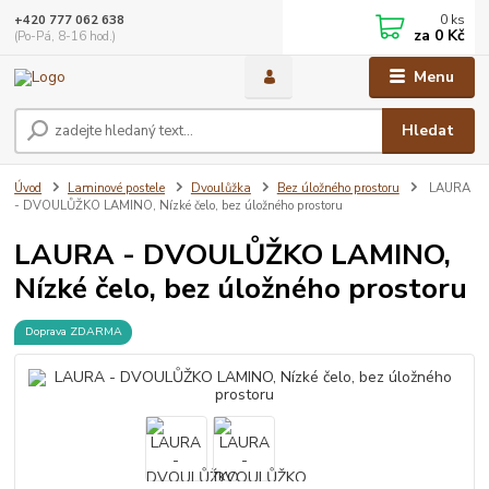
0
ks
+420 777 062 638
za
0 Kč
(Po-Pá, 8-16 hod.)
Menu
Hledat
Úvod
Laminové postele
Dvoulůžka
Bez úložného prostoru
LAURA
- DVOULŮŽKO LAMINO, Nízké čelo, bez úložného prostoru
LAURA - DVOULŮŽKO LAMINO,
Nízké čelo, bez úložného prostoru
Doprava ZDARMA