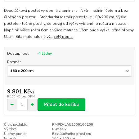
Dvoulůžková postel vyrobená z lamina, s nízkým nožním čelem a bez
úložného prostoru. Standardní rozměr postele je 180x200 cm. Výška
postele - ložné plochy, se odvíjí od výšky vybraného roštu a matrace.
Např. při výšce roštu 6cm a výšce matrace 17cm bude výška ložné plochy
55cm. Síla materiálu na vý...
celý popis
Dostupnost
4 týdny
Rozměr
9 801 Kč
/
ks
8 100 Kč
bez DPH
Přidat do košíku
Číslo produktu:
PMPD-LAU2000160200
Výrobce:
P-masiv
Úložný prostor:
Bez úložného prostoru
Rozměr:
160 x 200 cm