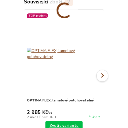
Související zboží
2
TOP produkt
OPTIMA FLEX, lamelový polohovatelný
MATRACE BLU
matrace
2 985 Kč
7 850 Kč
/
ks
4 týdny
2 467 Kč
bez DPH
6 488 Kč
bez
Zvolit variantu