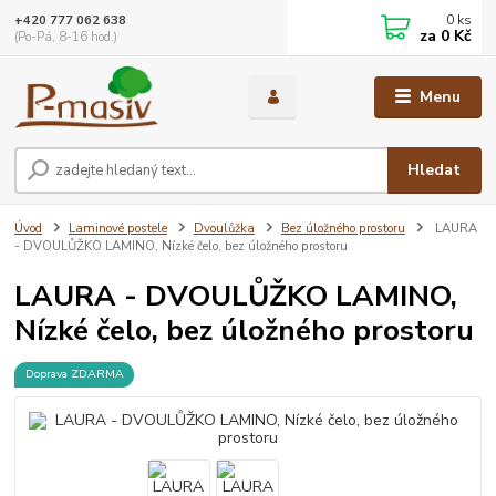
0
ks
+420 777 062 638
za
0 Kč
(Po-Pá, 8-16 hod.)
Menu
Hledat
Úvod
Laminové postele
Dvoulůžka
Bez úložného prostoru
LAURA
- DVOULŮŽKO LAMINO, Nízké čelo, bez úložného prostoru
LAURA - DVOULŮŽKO LAMINO,
Nízké čelo, bez úložného prostoru
Doprava ZDARMA