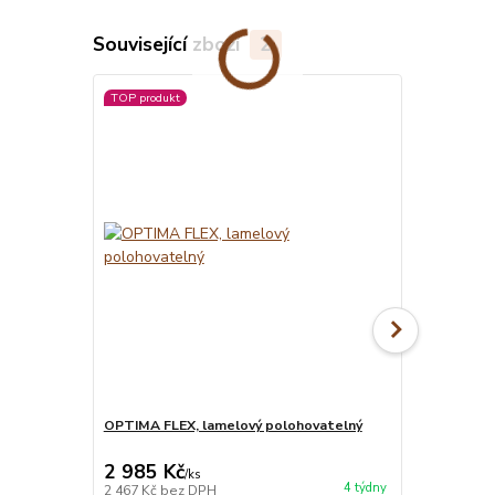
Související zboží
2
TOP produkt
OPTIMA FLEX, lamelový polohovatelný
MATRACE BLU
matrace
2 985 Kč
7 850 Kč
/
ks
4 týdny
2 467 Kč
bez DPH
6 488 Kč
bez