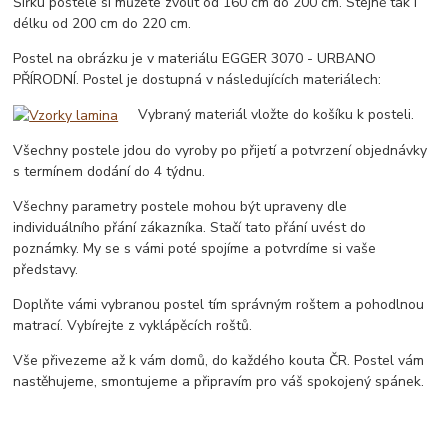
Šířku postele si můžete zvolit od 160 cm do 200 cm. Stejně tak i
délku od 200 cm do 220 cm.
Postel na obrázku je v materiálu EGGER 3070 - URBANO
PŘÍRODNÍ. Postel je dostupná v následujících materiálech:
Vybraný materiál vložte do košíku k posteli.
Všechny postele jdou do vyroby po přijetí a potvrzení objednávky
s termínem dodání do 4 týdnu.
Všechny parametry postele mohou být upraveny dle
individuálního přání zákazníka. Stačí tato přání uvést do
poznámky. My se s vámi poté spojíme a potvrdíme si vaše
představy.
Doplňte vámi vybranou postel tím správným roštem a pohodlnou
matrací. Vybírejte z vyklápěcích roštů.
Vše přivezeme až k vám domů, do každého kouta ČR. Postel vám
nastěhujeme, smontujeme a připravím pro váš spokojený spánek.