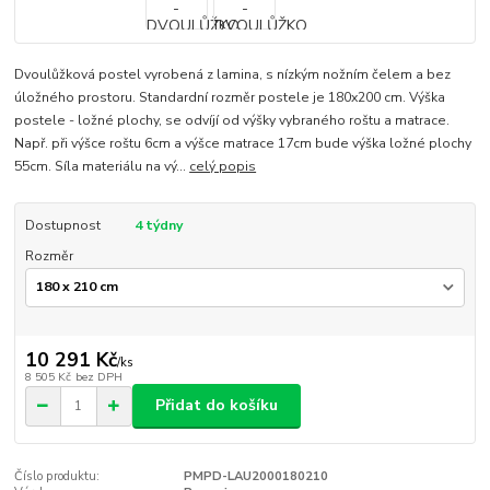
Dvoulůžková postel vyrobená z lamina, s nízkým nožním čelem a bez
úložného prostoru. Standardní rozměr postele je 180x200 cm. Výška
postele - ložné plochy, se odvíjí od výšky vybraného roštu a matrace.
Např. při výšce roštu 6cm a výšce matrace 17cm bude výška ložné plochy
55cm. Síla materiálu na vý...
celý popis
Dostupnost
4 týdny
Rozměr
10 291 Kč
/
ks
8 505 Kč
bez DPH
Přidat do košíku
Číslo produktu:
PMPD-LAU2000180210