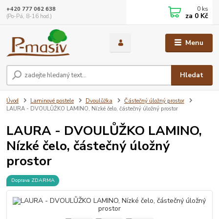
0
ks
+420 777 062 638
za
0 Kč
(Po-Pá, 8-16 hod.)
Menu
Hledat
Úvod
Laminové postele
Dvoulůžka
Částečný úložný prostor
LAURA - DVOULŮŽKO LAMINO, Nízké čelo, částečný úložný prostor
LAURA - DVOULŮŽKO LAMINO,
Nízké čelo, částečný úložný
prostor
Doprava ZDARMA