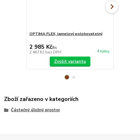
OPTIMA FLEX, lamelový polohovatelný
MATRACE BLU
matrace
2 985 Kč
7 850 Kč
/
ks
4 týdny
2 467 Kč
bez DPH
6 488 Kč
bez
Zvolit variantu
Zboží zařazeno v kategoriích
Částečný úložný prostor