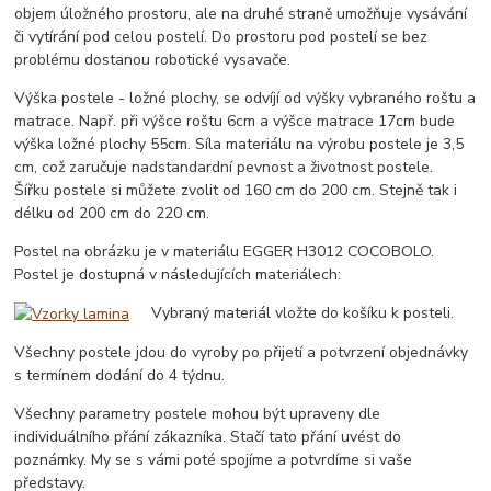
objem úložného prostoru, ale na druhé straně umožňuje vysávání
či vytírání pod celou postelí. Do prostoru pod postelí se bez
problému dostanou robotické vysavače.
Výška postele - ložné plochy, se odvíjí od výšky vybraného roštu a
matrace. Např. při výšce roštu 6cm a výšce matrace 17cm bude
výška ložné plochy 55cm. Síla materiálu na výrobu postele je 3,5
cm, což zaručuje nadstandardní pevnost a životnost postele.
Šířku postele si můžete zvolit od 160 cm do 200 cm. Stejně tak i
délku od 200 cm do 220 cm.
Postel na obrázku je v materiálu EGGER H3012 COCOBOLO.
Postel je dostupná v následujících materiálech:
Vybraný materiál vložte do košíku k posteli.
Všechny postele jdou do vyroby po přijetí a potvrzení objednávky
s termínem dodání do 4 týdnu.
Všechny parametry postele mohou být upraveny dle
individuálního přání zákazníka. Stačí tato přání uvést do
poznámky. My se s vámi poté spojíme a potvrdíme si vaše
představy.