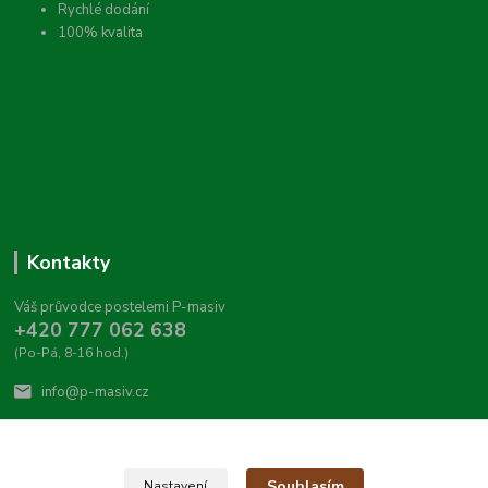
Rychlé dodání
100% kvalita
Kontakty
Váš průvodce postelemi P-masiv
+420 777 062 638
(Po-Pá, 8-16 hod.)
info@p-masiv.cz
Souhlasím
Nastavení