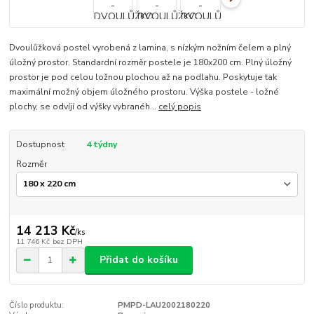
Dvoulůžková postel vyrobená z lamina, s nízkým nožním čelem a plný
úložný prostor. Standardní rozměr postele je 180x200 cm. Plný úložný
prostor je pod celou ložnou plochou až na podlahu. Poskytuje tak
maximální možný objem úložného prostoru. Výška postele - ložné
plochy, se odvíjí od výšky vybranéh...
celý popis
Dostupnost
4 týdny
Rozměr
14 213 Kč
/
ks
11 746 Kč
bez DPH
Přidat do košíku
Číslo produktu:
PMPD-LAU2002180220