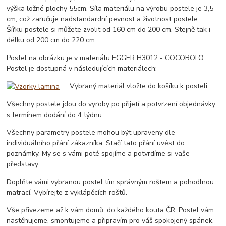
výška ložné plochy 55cm. Síla materiálu na výrobu postele je 3,5
cm, což zaručuje nadstandardní pevnost a životnost postele.
Šířku postele si můžete zvolit od 160 cm do 200 cm. Stejně tak i
délku od 200 cm do 220 cm.
Postel na obrázku je v materiálu EGGER H3012 - COCOBOLO.
Postel je dostupná v následujících materiálech:
Vybraný materiál vložte do košíku k posteli.
Všechny postele jdou do vyroby po přijetí a potvrzení objednávky
s termínem dodání do 4 týdnu.
Všechny parametry postele mohou být upraveny dle
individuálního přání zákazníka. Stačí tato přání uvést do
poznámky. My se s vámi poté spojíme a potvrdíme si vaše
představy.
Doplňte vámi vybranou postel tím správným roštem a pohodlnou
matrací. Vybírejte z vyklápěcích roštů.
Vše přivezeme až k vám domů, do každého kouta ČR. Postel vám
nastěhujeme, smontujeme a připravím pro váš spokojený spánek.