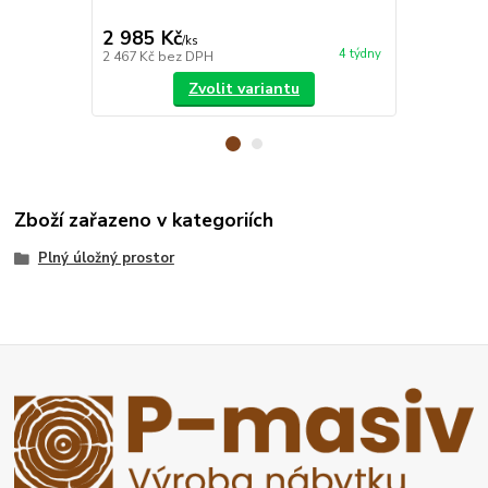
matrace
2 985 Kč
7 850 Kč
/
ks
4 týdny
2 467 Kč
bez DPH
6 488 Kč
bez
Zvolit variantu
Zboží zařazeno v kategoriích
Plný úložný prostor