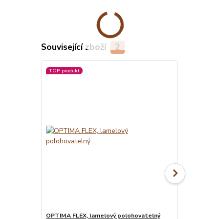
Související zboží
2
TOP produkt
OPTIMA FLEX, lamelový polohovatelný
MATRACE BLU