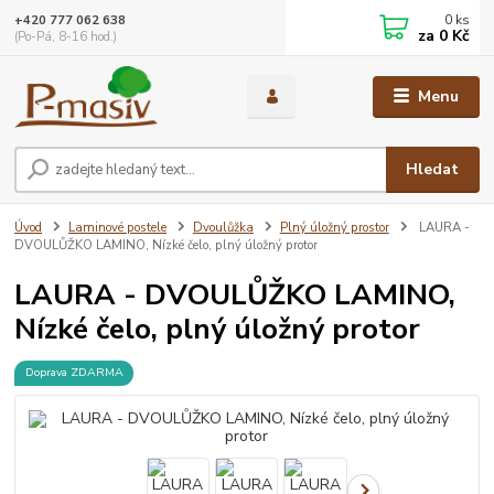
0
ks
+420 777 062 638
za
0 Kč
(Po-Pá, 8-16 hod.)
Menu
Hledat
Úvod
Laminové postele
Dvoulůžka
Plný úložný prostor
LAURA -
DVOULŮŽKO LAMINO, Nízké čelo, plný úložný protor
LAURA - DVOULŮŽKO LAMINO,
Nízké čelo, plný úložný protor
Doprava ZDARMA