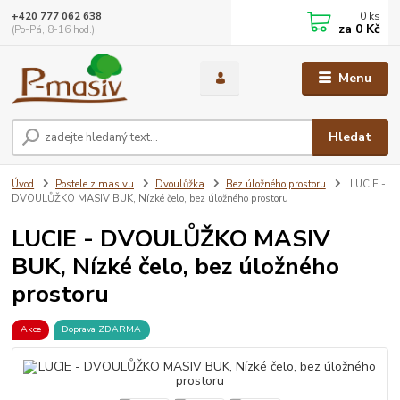
0
ks
+420 777 062 638
za
0 Kč
(Po-Pá, 8-16 hod.)
Menu
Hledat
Úvod
Postele z masivu
Dvoulůžka
Bez úložného prostoru
LUCIE -
DVOULŮŽKO MASIV BUK, Nízké čelo, bez úložného prostoru
LUCIE - DVOULŮŽKO MASIV
BUK, Nízké čelo, bez úložného
prostoru
Akce
Doprava ZDARMA