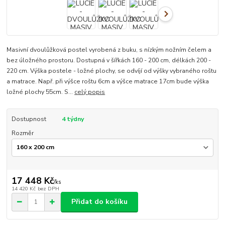
Masivní dvoulůžková postel vyrobená z buku, s nízkým nožním čelem a
bez úložného prostoru. Dostupná v šířkách 160 - 200 cm, délkách 200 -
220 cm. Výška postele - ložné plochy, se odvíjí od výšky vybraného roštu
a matrace. Např. při výšce roštu 6cm a výšce matrace 17cm bude výška
ložné plochy 55cm. S...
celý popis
Dostupnost
4 týdny
Rozměr
17 448 Kč
/
ks
14 420 Kč
bez DPH
Přidat do košíku