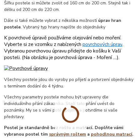
Šířku postele si můžete zvolit od 160 cm do 200 cm. Stejně tak i
délku od 200 cm do 220 cm.
Dále si také můžete vybrat z několika možností
úprav hran
postele
. Vybraný typ hrany napište do objednávky
K povrchové úpravě používáme olejování nebo moření.
Vyberte si ze vzorníku z nabízených
povrchových úprav
.
Vybranou povrchovou úpravu přidejte do košíku k Vaší
posteli. (
Na obrázku je povrchová úprava - Moření ....
).
Všechny postele jdou do vyroby po přijetí a potvrzení objednávky
s termínem dodání do 4 týdnu.
Všechny parametry postele mohou být upraveny dle
individuálního přání zákazníka. Stačí tato přání uvést do
poznámky. My se s vámi poté spojíme a potvrdíme si vaše
představy.
Postel je standardně bez roštu a matrací. Doplňte vámi
vybranou postel tím
správným roštem
a
pohodlnou matrací
.