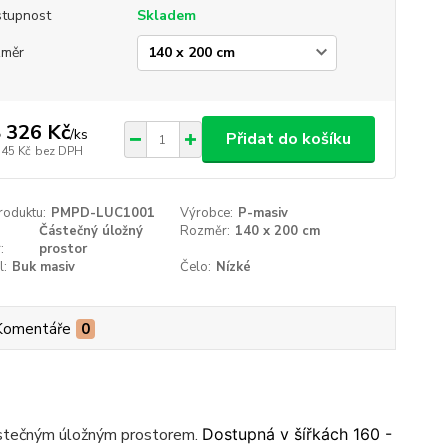
tupnost
Skladem
změr
 326 Kč
/
ks
Přidat do košíku
145 Kč
bez DPH
roduktu:
PMPD-LUC1001
Výrobce:
P-masiv
Částečný úložný
Rozměr:
140 x 200 cm
:
prostor
l:
Buk masiv
Čelo:
Nízké
Komentáře
0
částečným úložným prostorem.
Dostupná v šířkách 160 -