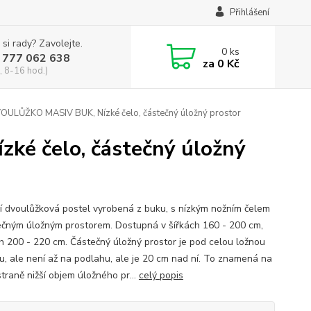
Přihlášení
 si rady? Zavolejte.
0
ks
 777 062 638
za
0 Kč
, 8-16 hod.)
OULŮŽKO MASIV BUK, Nízké čelo, částečný úložný prostor
é čelo, částečný úložný
í dvoulůžková postel vyrobená z buku, s nízkým nožním čelem
ečným úložným prostorem. Dostupná v šířkách 160 - 200 cm,
h 200 - 220 cm. Částečný úložný prostor je pod celou ložnou
u, ale není až na podlahu, ale je 20 cm nad ní. To znamená na
traně nižší objem úložného pr...
celý popis