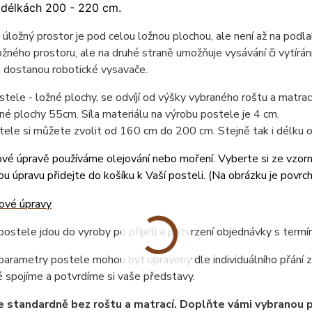
 délkách 200 - 220 cm.
úložný prostor je pod celou ložnou plochou, ale není až na podlah
žného prostoru, ale na druhé straně umožňuje vysávání či vytírán
 dostanou robotické vysavače.
tele - ložné plochy, se odvíjí od výšky vybraného roštu a matr
né plochy 55cm. Síla materiálu na výrobu postele je 4 cm.
tele si můžete zvolit od 160 cm do 200 cm. Stejně tak i délku
vé úpravě používáme olejování nebo moření. Vyberte si ze vzor
u úpravu přidejte do košíku k Vaší posteli. (
Na obrázku je povrc
ostele jdou do vyroby po přijetí a potvrzení objednávky s term
arametry postele mohou být upraveny dle individuálního přání z
 spojíme a potvrdíme si vaše představy.
e standardně bez roštu a matrací. Doplňte vámi vybranou 