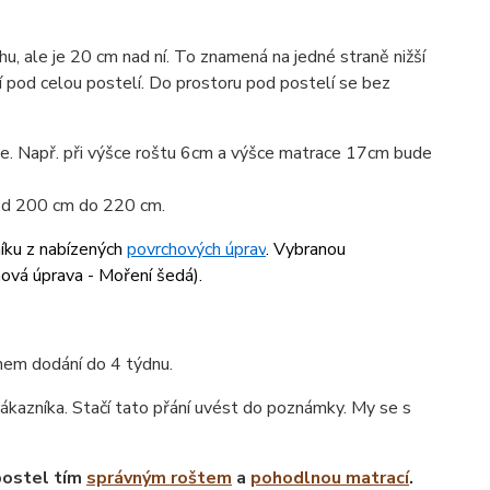
u, ale je 20 cm nad ní. To znamená na jedné straně nižší
í pod celou postelí. Do prostoru pod postelí se bez
ace. Např. při výšce roštu 6cm a výšce matrace 17cm bude
 od 200 cm do 220 cm.
níku z nabízených
povrchových úprav
. Vybranou
hová úprava - Moření šedá
).
ínem dodání do 4 týdnu.
ákazníka. Stačí tato přání uvést do poznámky. My se s
postel tím
správným roštem
a
pohodlnou matrací
.