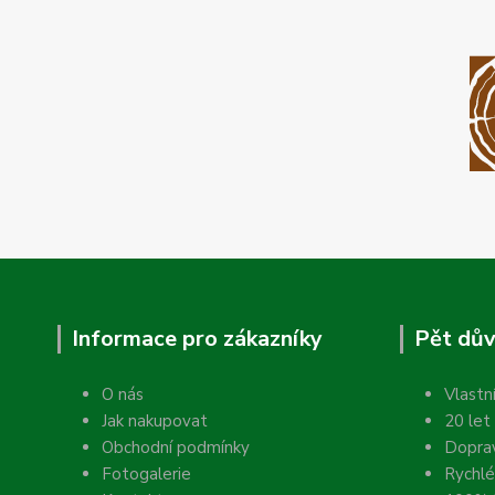
Informace pro zákazníky
Pět dův
O nás
Vlastn
Jak nakupovat
20 let
Obchodní podmínky
Dopra
Fotogalerie
Rychlé