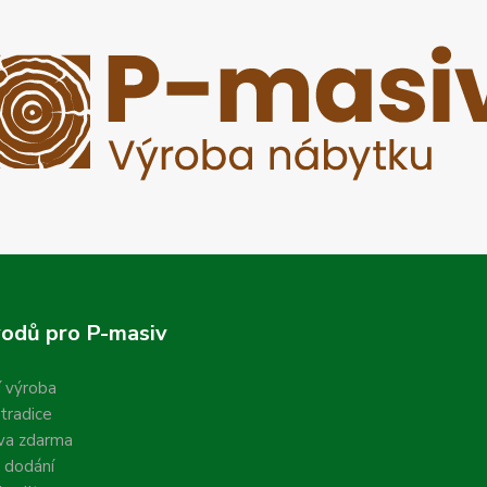
odů pro P-masiv
í výroba
 tradice
va zdarma
 dodání