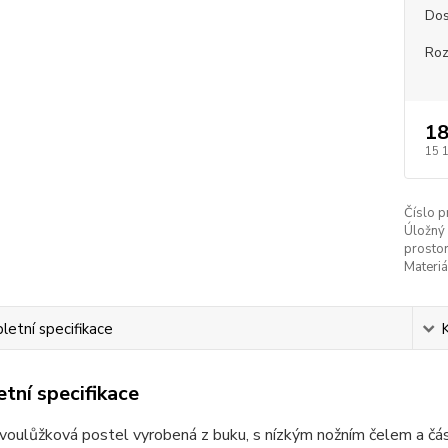
Dos
Ro
18
15 
Číslo p
Úložný
prostor
Materiá
etní specifikace
tní specifikace
dvoulůžková postel vyrobená z buku, s nízkým nožním čelem a 