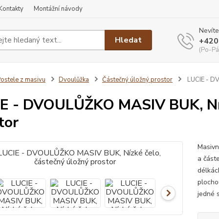
Kontakty
Montážní návody
Nevíte
Hledat
+420
(Po-Pá
ostele z masivu
Dvoulůžka
Částečný úložný prostor
LUCIE - DV
E - DVOULŮŽKO MASIV BUK, Nízk
tor
Masivn
a část
délkác
plocho
jedné s