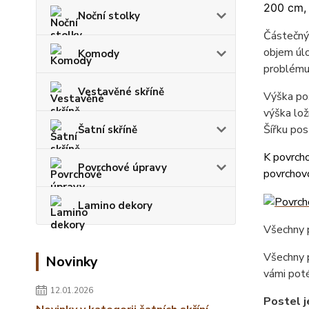
200 cm,
Noční stolky
Částečný 
objem úlo
Komody
problému
Vestavěné skříně
Výška pos
výška lož
Šířku pos
Šatní skříně
K povrcho
Povrchové úpravy
povrchovo
Lamino dekory
Všechny p
Všechny p
Novinky
vámi poté
12.01.2026
Postel j