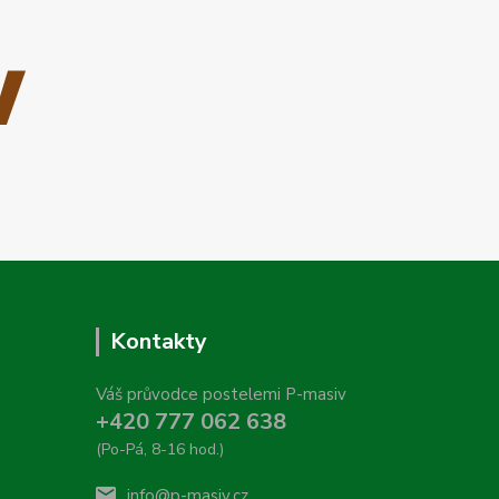
Kontakty
Váš průvodce postelemi P-masiv
+420 777 062 638
(Po-Pá, 8-16 hod.)
info@p-masiv.cz