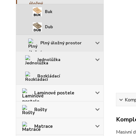
Buk
Dub
Plný úložný prostor
Jednolůžka
Rozkládací
Laminové postele
Kompl
Rošty
Komple
Matrace
Masivní 