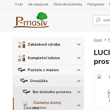
O nás
Jak nakupovat
Obchodní podmínky
Fotogalerie
Úvod
P
Zakázková výroba
LUCI
Kompletní ložnice
pros
Postele z masivu
Dvoulůžka
Bez úložného prostoru
Částečný úložný
prostor