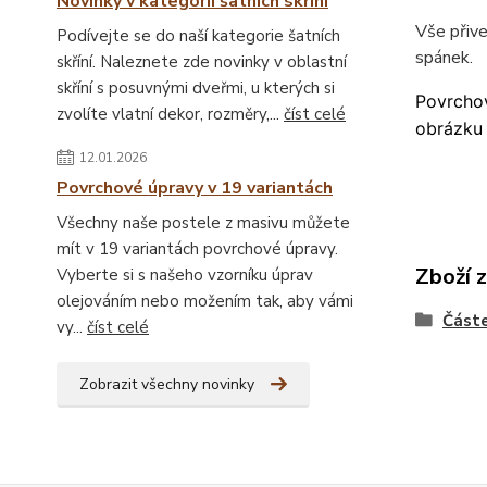
Novinky v kategorii šatních skříní
Vše přiv
Podívejte se do naší kategorie šatních
spánek.
skříní. Naleznete zde novinky v oblastní
skříní s posuvnými dveřmi, u kterých si
Povrchov
zvolíte vlatní dekor, rozměry,...
číst celé
obrázku 
12.01.2026
Povrchové úpravy v 19 variantách
Všechny naše postele z masivu můžete
mít v 19 variantách povrchové úpravy.
Zboží 
Vyberte si s našeho vzorníku úprav
olejováním nebo možením tak, aby vámi
Částe
vy...
číst celé
Zobrazit všechny novinky