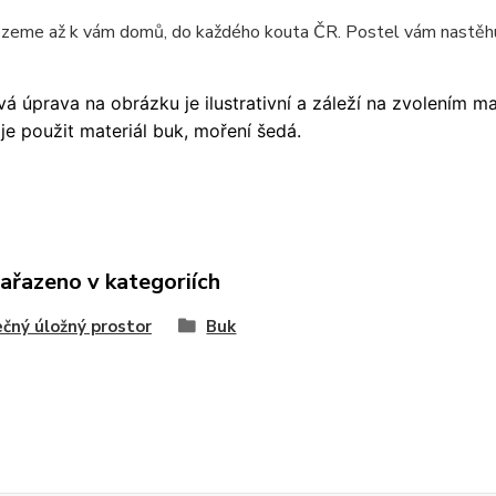
ezeme až k vám domů, do každého kouta ČR. Postel vám nastěhu
á úprava na obrázku je ilustrativní a záleží na zvolením m
je použit materiál buk, moření šedá.
zařazeno v kategoriích
čný úložný prostor
Buk