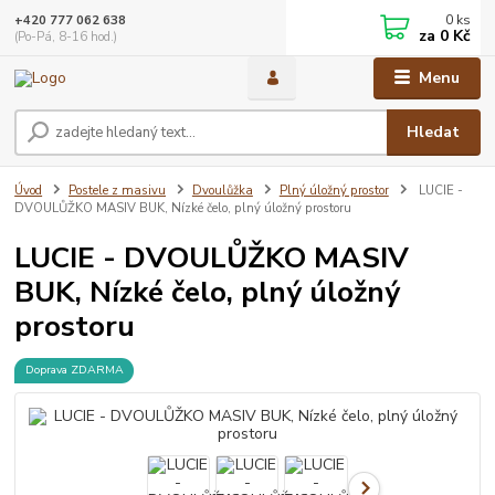
0
ks
+420 777 062 638
za
0 Kč
(Po-Pá, 8-16 hod.)
Menu
Hledat
Úvod
Postele z masivu
Dvoulůžka
Plný úložný prostor
LUCIE -
DVOULŮŽKO MASIV BUK, Nízké čelo, plný úložný prostoru
LUCIE - DVOULŮŽKO MASIV
BUK, Nízké čelo, plný úložný
prostoru
Doprava ZDARMA