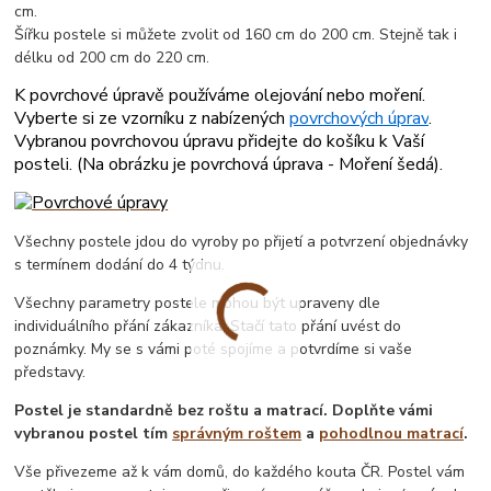
cm.
Šířku postele si můžete zvolit od 160 cm do 200 cm. Stejně tak i
délku od 200 cm do 220 cm.
K povrchové úpravě používáme olejování nebo moření.
Vyberte si ze vzorníku z nabízených
povrchových úprav
.
Vybranou povrchovou úpravu přidejte do košíku k Vaší
posteli. (
Na obrázku je povrchová úprava - Moření šedá
).
Všechny postele jdou do vyroby po přijetí a potvrzení objednávky
s termínem dodání do 4 týdnu.
Všechny parametry postele mohou být upraveny dle
individuálního přání zákazníka. Stačí tato přání uvést do
poznámky. My se s vámi poté spojíme a potvrdíme si vaše
představy.
Postel je standardně bez roštu a matrací. Doplňte vámi
vybranou postel tím
správným roštem
a
pohodlnou matrací
.
Vše přivezeme až k vám domů, do každého kouta ČR. Postel vám