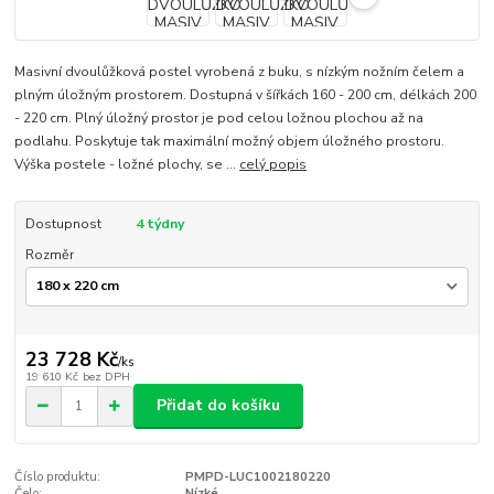
Masivní dvoulůžková postel vyrobená z buku, s nízkým nožním čelem a
plným úložným prostorem. Dostupná v šířkách 160 - 200 cm, délkách 200
- 220 cm. Plný úložný prostor je pod celou ložnou plochou až na
podlahu. Poskytuje tak maximální možný objem úložného prostoru.
Výška postele - ložné plochy, se ...
celý popis
Dostupnost
4 týdny
Rozměr
23 728 Kč
/
ks
19 610 Kč
bez DPH
Přidat do košíku
Číslo produktu:
PMPD-LUC1002180220
Čelo:
Nízké