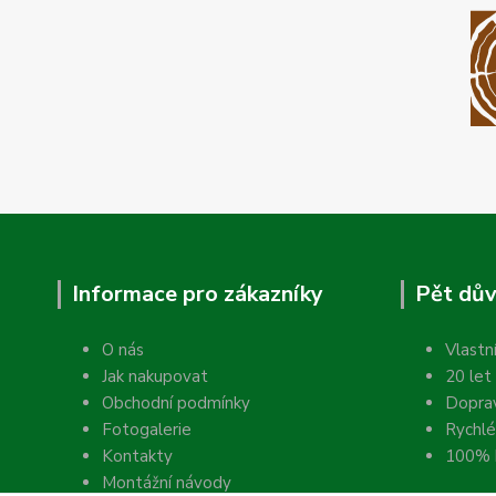
Informace pro zákazníky
Pět dův
O nás
Vlastn
Jak nakupovat
20 let
Obchodní podmínky
Dopra
Fotogalerie
Rychlé
Kontakty
100% k
Montážní návody