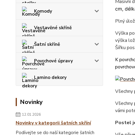
Masivní 
cm, délk
Komody
Plný úlož
Vestavěné skříně
Výška pos
výška lož
Šatní skříně
Šířku pos
K povrcho
Povrchové úpravy
povrchovo
Lamino dekory
Všechny p
Novinky
Všechny p
vámi poté
12.01.2026
Postel j
Novinky v kategorii šatních skříní
Podívejte se do naší kategorie šatních
Vše přiv