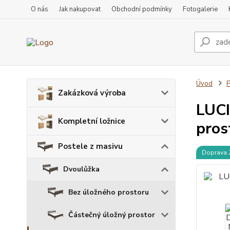
O nás
Jak nakupovat
Obchodní podmínky
Fotogalerie
Úvod
P
Zakázková výroba
LUCI
Kompletní ložnice
pros
Postele z masivu
Doprava
Dvoulůžka
Bez úložného prostoru
Částečný úložný prostor