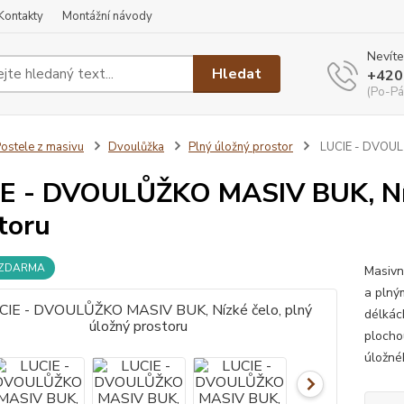
Kontakty
Montážní návody
Nevíte
Hledat
+420
(Po-Pá
ostele z masivu
Dvoulůžka
Plný úložný prostor
LUCIE - DVOULŮ
E - DVOULŮŽKO MASIV BUK, Nízk
toru
 ZDARMA
Masivn
a plný
délkác
plocho
úložné