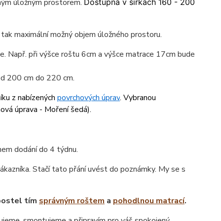
lným úložným prostorem.
Dostupná v šířkách 160 - 200
e tak maximální možný objem úložného prostoru.
ace. Např. při výšce roštu 6cm a výšce matrace 17cm bude
 od 200 cm do 220 cm.
níku z nabízených
povrchových úprav
. Vybranou
hová úprava - Moření šedá
).
ínem dodání do 4 týdnu.
ákazníka. Stačí tato přání uvést do poznámky. My se s
postel tím
správným roštem
a
pohodlnou matrací
.
jeme, smontujeme a připravím pro váš spokojený