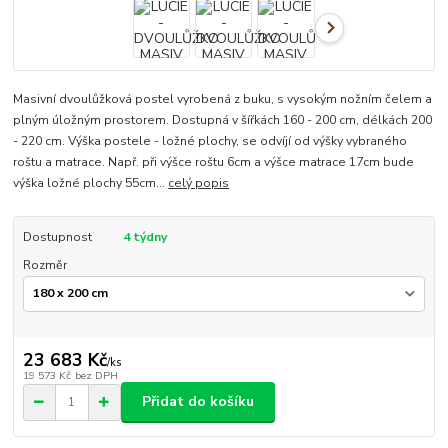
Masivní dvoulůžková postel vyrobená z buku, s vysokým nožním čelem a
plným úložným prostorem. Dostupná v šířkách 160 - 200 cm, délkách 200
- 220 cm. Výška postele - ložné plochy, se odvíjí od výšky vybraného
roštu a matrace. Např. při výšce roštu 6cm a výšce matrace 17cm bude
výška ložné plochy 55cm...
celý popis
Dostupnost
4 týdny
Rozměr
23 683 Kč
/
ks
19 573 Kč
bez DPH
Přidat do košíku