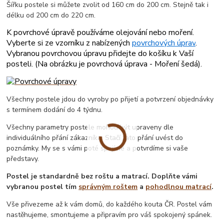
Šířku postele si můžete zvolit od 160 cm do 200 cm. Stejně tak i
délku od 200 cm do 220 cm.
K povrchové úpravě používáme olejování nebo moření.
Vyberte si ze vzorníku z nabízených
povrchových úprav
.
Vybranou povrchovou úpravu přidejte do košíku k Vaší
posteli. (
Na obrázku je povrchová úprava - Moření šedá
).
Všechny postele jdou do vyroby po přijetí a potvrzení objednávky
s termínem dodání do 4 týdnu.
Všechny parametry postele mohou být upraveny dle
individuálního přání zákazníka. Stačí tato přání uvést do
poznámky. My se s vámi poté spojíme a potvrdíme si vaše
představy.
Postel je standardně bez roštu a matrací. Doplňte vámi
vybranou postel tím
správným roštem
a
pohodlnou matrací
.
Vše přivezeme až k vám domů, do každého kouta ČR. Postel vám
nastěhujeme, smontujeme a připravím pro váš spokojený spánek.