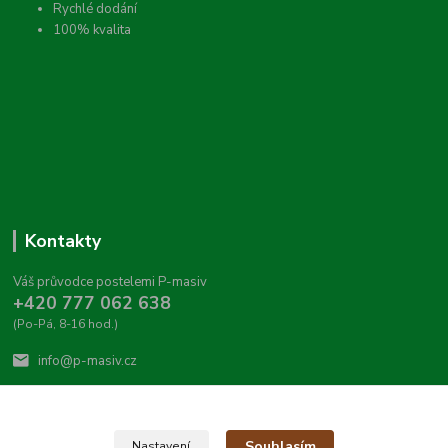
Rychlé dodání
100% kvalita
Kontakty
Váš průvodce postelemi P-masiv
+420 777 062 638
(Po-Pá, 8-16 hod.)
info@p-masiv.cz
Souhlasím
Nastavení