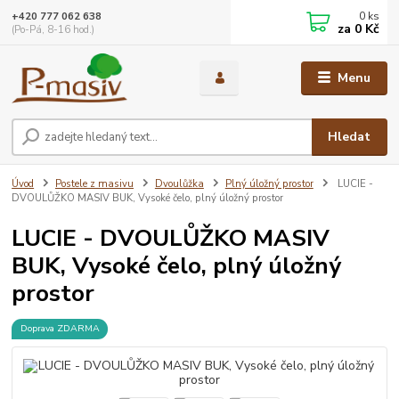
0
ks
+420 777 062 638
za
0 Kč
(Po-Pá, 8-16 hod.)
Menu
Hledat
Úvod
Postele z masivu
Dvoulůžka
Plný úložný prostor
LUCIE -
DVOULŮŽKO MASIV BUK, Vysoké čelo, plný úložný prostor
LUCIE - DVOULŮŽKO MASIV
BUK, Vysoké čelo, plný úložný
prostor
Doprava ZDARMA