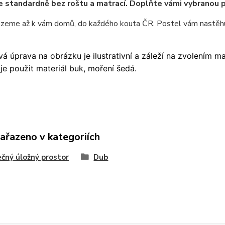
e standardně bez roštu a matrací. Doplňte vámi vybranou 
ezeme až k vám domů, do každého kouta ČR. Postel vám nastěhu
á úprava na obrázku je ilustrativní a záleží na zvolením m
je použit materiál buk, moření šedá.
zařazeno v kategoriích
čný úložný prostor
Dub