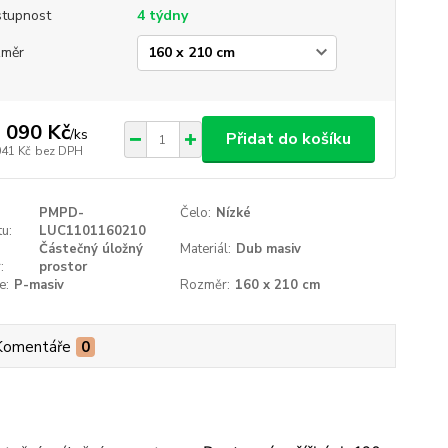
tupnost
4 týdny
změr
 090 Kč
/
ks
Přidat do košíku
041 Kč
bez DPH
PMPD-
Čelo:
Nízké
u:
LUC1101160210
Částečný úložný
Materiál:
Dub masiv
:
prostor
e:
P-masiv
Rozměr:
160 x 210 cm
Komentáře
0