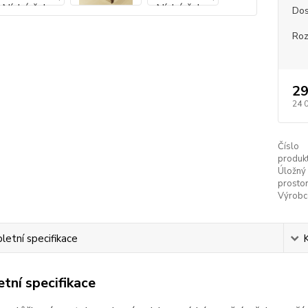
Dos
Ro
29
24 
Číslo
produkt
Úložný
prostor
Výrobc
etní specifikace
tní specifikace