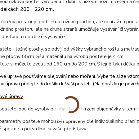
dvoulůžková postel vyrobená z dubu, s nízkým nožním čelem a 
 délkách 200 - 220 cm.
úložný prostor je pod celou ložnou plochou, ale není až na podlah
žného prostoru, ale na druhé straně umožňuje vysávání či vytírán
 dostanou robotické vysavače.
tele - ložné plochy, se odvíjí od výšky vybraného roštu a matr
né plochy 55cm. Síla materiálu na výrobu postele je 4 cm.
tele si můžete zvolit od 160 cm do 200 cm. Stejně tak i délku
vé úpravě používáme olejování nebo moření. Vyberte si ze vzor
u úpravu přidejte do košíku k Vaší posteli. (
Na obrázku je povrc
ostele jdou do vyroby po přijetí a potvrzení objednávky s term
arametry postele mohou být upraveny dle individuálního přání z
 spojíme a potvrdíme si vaše představy.