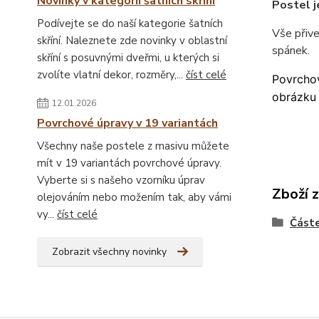
Novinky v kategorii šatních skříní
Postel j
Podívejte se do naší kategorie šatních
Vše přiv
skříní. Naleznete zde novinky v oblastní
spánek.
skříní s posuvnými dveřmi, u kterých si
zvolíte vlatní dekor, rozměry,...
číst celé
Povrchov
obrázku 
12.01.2026
Povrchové úpravy v 19 variantách
Všechny naše postele z masivu můžete
mít v 19 variantách povrchové úpravy.
Vyberte si s našeho vzorníku úprav
Zboží 
olejováním nebo možením tak, aby vámi
vy...
číst celé
Částe
Zobrazit všechny novinky