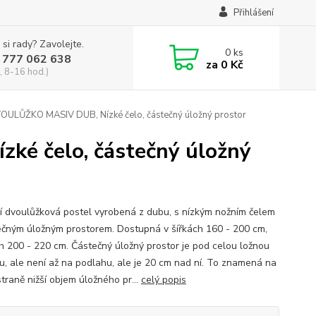
Přihlášení
 si rady? Zavolejte.
0
ks
 777 062 638
za
0 Kč
, 8-16 hod.)
OULŮŽKO MASIV DUB, Nízké čelo, částečný úložný prostor
é čelo, částečný úložný
í dvoulůžková postel vyrobená z dubu, s nízkým nožním čelem
ečným úložným prostorem. Dostupná v šířkách 160 - 200 cm,
h 200 - 220 cm. Částečný úložný prostor je pod celou ložnou
u, ale není až na podlahu, ale je 20 cm nad ní. To znamená na
traně nižší objem úložného pr...
celý popis