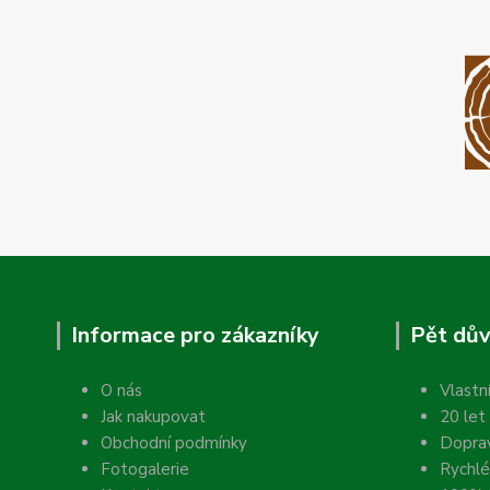
Informace pro zákazníky
Pět dův
O nás
Vlastn
Jak nakupovat
20 let
Obchodní podmínky
Dopra
Fotogalerie
Rychlé