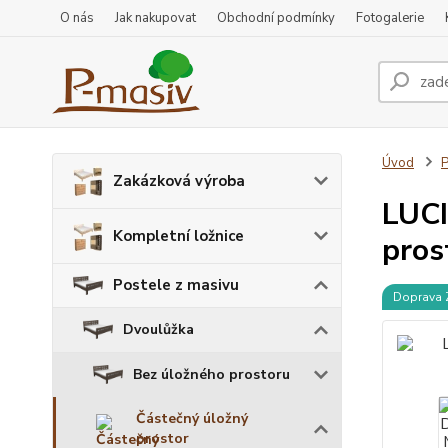
O nás
Jak nakupovat
Obchodní podmínky
Fotogalerie
Úvod
P
Zakázková výroba
LUCI
Kompletní ložnice
pros
Postele z masivu
Doprava
Dvoulůžka
Bez úložného prostoru
Částečný úložný
prostor