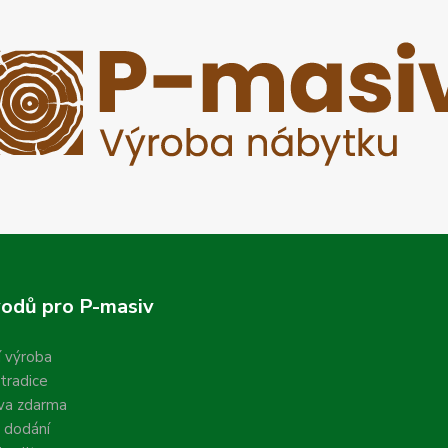
odů pro P-masiv
í výroba
 tradice
va zdarma
 dodání