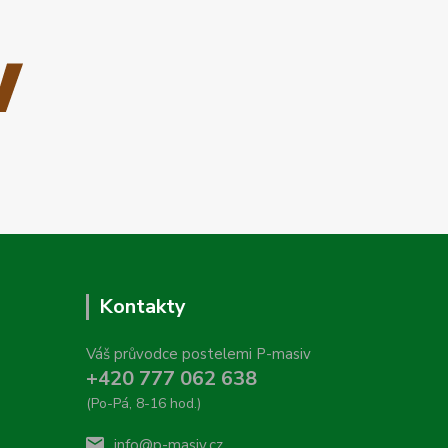
Kontakty
Váš průvodce postelemi P-masiv
+420 777 062 638
(Po-Pá, 8-16 hod.)
info@p-masiv.cz