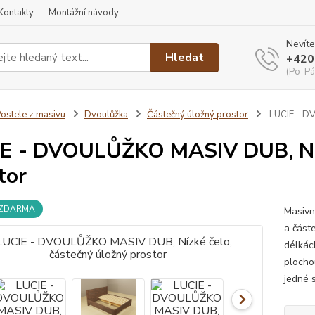
Kontakty
Montážní návody
Nevíte
Hledat
+420
(Po-Pá
ostele z masivu
Dvoulůžka
Částečný úložný prostor
LUCIE - DV
E - DVOULŮŽKO MASIV DUB, Nízk
tor
 ZDARMA
Masivn
a část
délkác
plocho
jedné s