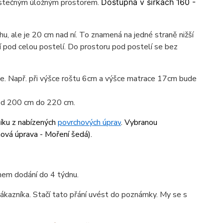
částečným úložným prostorem.
Dostupná v šířkách 160 -
u, ale je 20 cm nad ní. To znamená na jedné straně nižší
í pod celou postelí. Do prostoru pod postelí se bez
ace. Např. při výšce roštu 6cm a výšce matrace 17cm bude
 od 200 cm do 220 cm.
níku z nabízených
povrchových úprav
. Vybranou
hová úprava - Moření šedá
).
ínem dodání do 4 týdnu.
ákazníka. Stačí tato přání uvést do poznámky. My se s