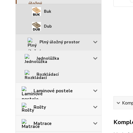
Buk
Dub
Plný úložný prostor
Jednolůžka
Rozkládací
Laminové postele
Kompl
Rošty
Komple
Matrace