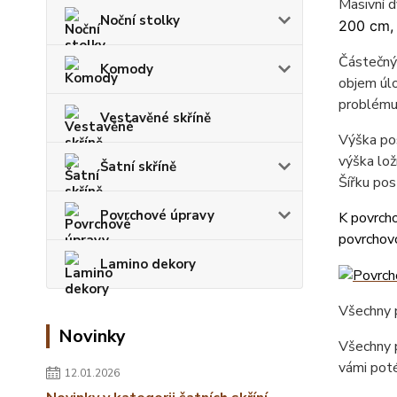
Masivní 
Noční stolky
200 cm,
Částečný 
Komody
objem úlo
problému
Vestavěné skříně
Výška pos
výška lož
Šatní skříně
Šířku pos
Povrchové úpravy
K povrcho
povrchovo
Lamino dekory
Všechny p
Novinky
Všechny p
vámi poté
12.01.2026