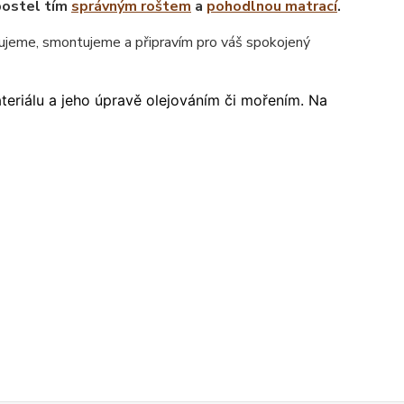
postel tím
správným roštem
a
pohodlnou matrací
.
jeme, smontujeme a připravím pro váš spokojený
ateriálu a jeho úpravě olejováním či mořením. Na