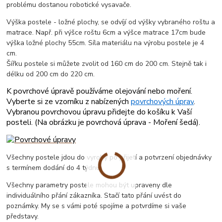
problému dostanou robotické vysavače.
Výška postele - ložné plochy, se odvíjí od výšky vybraného roštu a
matrace. Např. při výšce roštu 6cm a výšce matrace 17cm bude
výška ložné plochy 55cm. Síla materiálu na výrobu postele je 4
cm.
Šířku postele si můžete zvolit od 160 cm do 200 cm. Stejně tak i
délku od 200 cm do 220 cm.
K povrchové úpravě používáme olejování nebo moření.
Vyberte si ze vzorníku z nabízených
povrchových úprav
.
Vybranou povrchovou úpravu přidejte do košíku k Vaší
posteli. (
Na obrázku je povrchová úprava - Moření šedá
).
Všechny postele jdou do vyroby po přijetí a potvrzení objednávky
s termínem dodání do 4 týdnu.
Všechny parametry postele mohou být upraveny dle
individuálního přání zákazníka. Stačí tato přání uvést do
poznámky. My se s vámi poté spojíme a potvrdíme si vaše
představy.