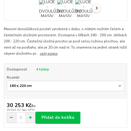
Masivní dvoulůžková postel vyrobená z dubu, s nízkým nožním čelem a
částečným úložným prostorem. Dostupná v šířkách 160 - 200 cm, délkách
200 - 220 cm. Částečný úložný prostor je pod celou ložnou plochou, ale
není až na podlahu, ale je 20 cm nad ní. To znamená na jedné straně nižší
objem úložného pr...
celý popis
Dostupnost
4 týdny
Rozměr
30 253 Kč
/
ks
25 002 Kč
bez DPH
Přidat do košíku