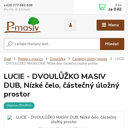
0
ks
+420 777 062 638
za
0 Kč
(Po-Pá, 8-16 hod.)
Menu
Hledat
Úvod
Postele z masivu
Dvoulůžka
Částečný úložný prostor
LUCIE
- DVOULŮŽKO MASIV DUB, Nízké čelo, částečný úložný prostor
LUCIE - DVOULŮŽKO MASIV
DUB, Nízké čelo, částečný úložný
prostor
Doprava ZDARMA