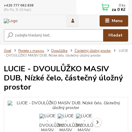
0
ks
+420 777 062 638
za
0 Kč
(Po-Pá, 8-16 hod.)
Menu
Hledat
Úvod
Postele z masivu
Dvoulůžka
Částečný úložný prostor
LUCIE
- DVOULŮŽKO MASIV DUB, Nízké čelo, částečný úložný prostor
LUCIE - DVOULŮŽKO MASIV
DUB, Nízké čelo, částečný úložný
prostor