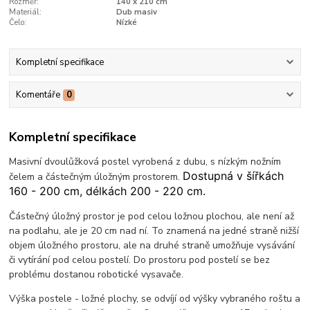
Rozměr:
140 x 210 cm
Materiál:
Dub masiv
Čelo:
Nízké
Kompletní specifikace
Komentáře
0
Kompletní specifikace
Masivní dvoulůžková postel vyrobená z dubu, s nízkým nožním
Dostupná v šířkách
čelem a částečným úložným prostorem.
160 - 200 cm, délkách 200 - 220 cm.
Částečný úložný prostor je pod celou ložnou plochou, ale není až
na podlahu, ale je 20 cm nad ní. To znamená na jedné straně nižší
objem úložného prostoru, ale na druhé straně umožňuje vysávání
či vytírání pod celou postelí. Do prostoru pod postelí se bez
problému dostanou robotické vysavače.
Výška postele - ložné plochy, se odvíjí od výšky vybraného roštu a