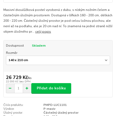
Masivní dvoulůžková postel vyrobená z dubu, s nízkým nožním čelem a
částečným úložným prostorem. Dostupná v šířkách 160 - 200 cm, délkách
200 - 220 cm. Částečný úložný prostor je pod celou ložnou plochou, ale
není až na podlahu, ale je 20 cm nad ní. To znamená na jedné straně nižší
objem úložného pr...
celý popis
Dostupnost
Skladem
Rozměr
26 729 Kč
/
ks
22 090 Kč
bez DPH
Přidat do košíku
Číslo produktu:
PMPD-LUC1101
Výrobce:
P-masiv
Úložný prostor:
Částečný úložný prostor