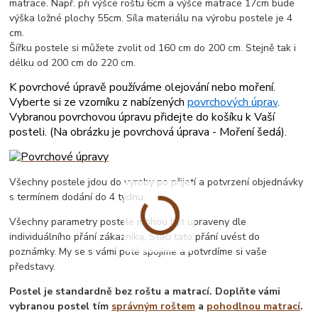
matrace. Např. při výšce roštu 6cm a výšce matrace 17cm bude
výška ložné plochy 55cm. Síla materiálu na výrobu postele je 4
cm.
Šířku postele si můžete zvolit od 160 cm do 200 cm. Stejně tak i
délku od 200 cm do 220 cm.
K povrchové úpravě používáme olejování nebo moření.
Vyberte si ze vzorníku z nabízených
povrchových úprav
.
Vybranou povrchovou úpravu přidejte do košíku k Vaší
posteli. (
Na obrázku je povrchová úprava - Moření šedá
).
Všechny postele jdou do vyroby po přijetí a potvrzení objednávky
s termínem dodání do 4 týdnu.
Všechny parametry postele mohou být upraveny dle
individuálního přání zákazníka. Stačí tato přání uvést do
poznámky. My se s vámi poté spojíme a potvrdíme si vaše
představy.
Postel je standardně bez roštu a matrací. Doplňte vámi
vybranou postel tím
správným roštem
a
pohodlnou matrací
.